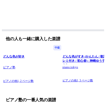
他の人も一緒に購入した楽譜
中級
どんな色が好き
どんな色がすき (かんたん / 歌詞
レミ付き / 初心者) - 神崎ゆう
さむ
piano.tokyo
ピアノ塾
ピアノの他1,
3 ページ数
ピアノの他1,
2 ページ数
ピアノ塾の一番人気の楽譜