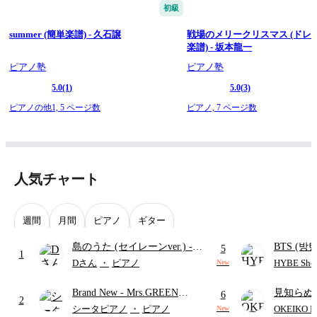
初級
summer (簡単楽譜) - 久石譲
戦場のメリークリスマス (ドレ
楽譜) - 坂本龍一
ピアノ塾
ピアノ塾
5.0
(1)
5.0
(3)
ピアノの他1,
5 ページ数
ピアノ,
7 ページ数
人気チャート
週間
月間
ピアノ
ギター
島のうた (セイレーンver.)
-
BTS (방탄
5
1
セイレーン(CV.鈴木みのり)
Intermedi
Dさん
・
ピアノ
HYBE Shee
New
(難易度:★★★★☆/歌詞・コ
단)
Brand New
- Mrs.GREEN
見知らぬ
ード・ペダル付き/『映画ちい
6
2
APPLE
ャツが乾
かわ 人魚の島のひみつ』よ
シータピアノ
・
ピアノ
OKEIKO P
New