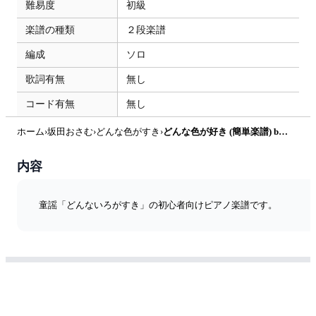
難易度
初級
楽譜の種類
２段楽譜
編成
ソロ
歌詞有無
無し
コード有無
無し
ホーム
›
坂田おさむ
›
どんな色がすき
›
どんな色が好き (簡単楽譜) by ピアノ塾
内容
童謡「どんないろがすき」の初心者向けピアノ楽譜です。