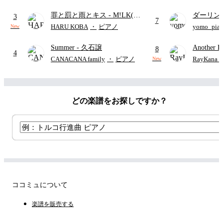
歌)
り)
罪と罰と雨とキス
- M!LK(佐
ダーリン
3
7
野勇斗&吉田仁人)
APPLE
HARU KOBA
・
ピアノ
yomo_pia
New
付き／フ
Summer
- 久石譲
Another D
8
4
Hurwitz
CANACANA family
・
ピアノ
RayKan
New
どの楽譜をお探しですか？
ココミュについて
楽譜を販売する