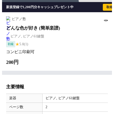
新規登録で1,200円分キャッシュプレゼント中
取得
ピアノ塾
どんな色が好き (簡単楽譜)
ピアノ,
ピアノ61鍵盤
★
5.0
(1)
初級
コンビニ印刷可
200円
主要情報
楽器
ピアノ,
ピアノ61鍵盤
ページ数
2