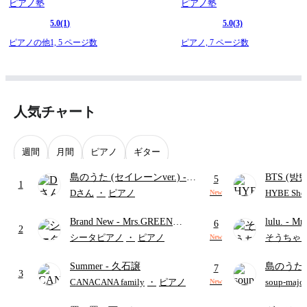
ピアノ塾
ピアノ塾
5.0
(1)
5.0
(3)
ピアノの他1,
5 ページ数
ピアノ,
7 ページ数
人気チャート
週間
月間
ピアノ
ギター
島のうた (セイレーンver.)
-
BTS (방탄
5
1
セイレーン(CV.鈴木みのり)
Intermedi
Dさん
・
ピアノ
HYBE Shee
New
(難易度:★★★★☆/歌詞・コ
단)
Brand New
- Mrs.GREEN
lulu.
- Mr
ード・ペダル付き/『映画ちい
6
2
APPLE
かわ 人魚の島のひみつ』よ
シータピアノ
・
ピアノ
そうちゃ
New
り)
Summer
- 久石譲
島のうた 
7
3
映画ちい
CANACANA family
・
ピアノ
soup-majo
New
つ
(ドレ