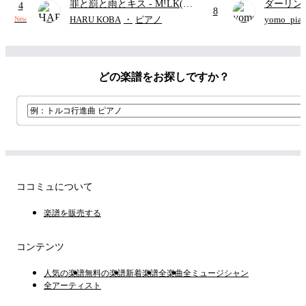
罪と罰と雨とキス
- M!LK(佐
ダーリン
4
8
野勇斗&吉田仁人)
APPLE
HARU KOBA
・
ピアノ
yomo_pia
New
付き／フ
どの楽譜をお探しですか？
ココミュについて
楽譜を販売する
コンテンツ
人気の楽譜
無料の楽譜
新着楽譜
全楽曲
全ミュージシャン
全アーティスト