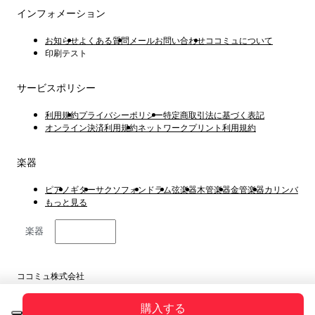
インフォメーション
お知らせ
よくある質問
メールお問い合わせ
ココミュについて
印刷テスト
サービスポリシー
利用規約
プライバシーポリシー
特定商取引法に基づく表記
オンライン決済利用規約
ネットワークプリント利用規約
楽器
ピアノ
ギター
サクソフォン
ドラム
弦楽器
木管楽器
金管楽器
カリンバ
もっと見る
楽器
日本語
ココミュ株式会社
東京都港区虎ノ門4丁目1−1 23階
Copyright © 2019 ~ 2026
購入する