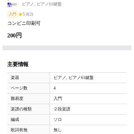
-
mao
ピアノ,
ピアノ61鍵盤
★
5.0
(2)
入門
コンビニ印刷可
200円
主要情報
楽器
ピアノ,
ピアノ61鍵盤
ページ数
4
難易度
入門
楽譜の種類
２段楽譜
編成
ソロ
歌詞有無
無し