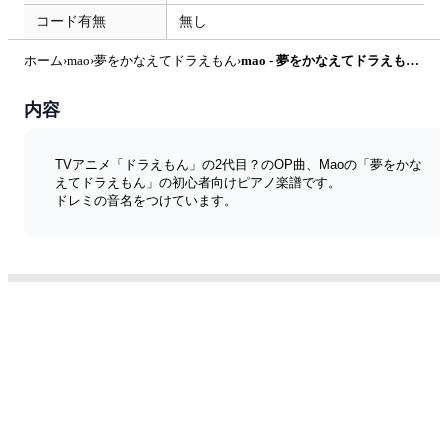
コード有無
無し
ホーム
›
mao
›
夢をかなえてドラえもん
›
mao - 夢をかなえてドラえもん (ドレミ付き/簡単楽譜) by ピアノ塾
内容
TVアニメ「ドラえもん」の2代目？のOP曲、Maoの「夢をかな
えてドラえもん」の初心者向けピアノ楽譜です。
ドレミの音名をつけています。