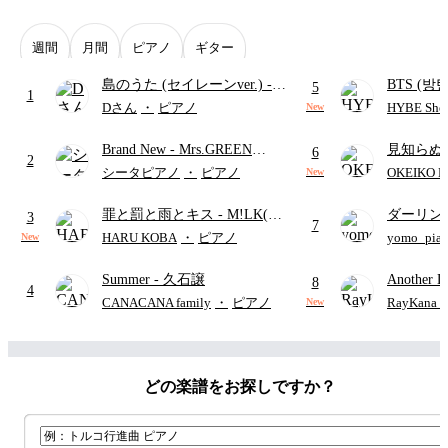
週間
月間
ピアノ
ギター
島のうた (セイレーンver.)
-
BTS (방탄
5
1
セイレーン(CV.鈴木みのり)
Intermedi
Dさん
・
ピアノ
HYBE Shee
New
(難易度:★★★★☆/歌詞・コ
단)
Brand New
- Mrs.GREEN
見知らぬ
ード・ペダル付き/『映画ちい
6
2
APPLE
ャツが乾
かわ 人魚の島のひみつ』よ
シータピアノ
・
ピアノ
OKEIKO P
New
歌)
り)
罪と罰と雨とキス
- M!LK(佐
ダーリン
3
7
野勇斗&吉田仁人)
APPLE
HARU KOBA
・
ピアノ
yomo_pia
New
付き／フ
Summer
- 久石譲
Another D
8
4
Hurwitz
CANACANA family
・
ピアノ
RayKan
New
どの楽譜をお探しですか？