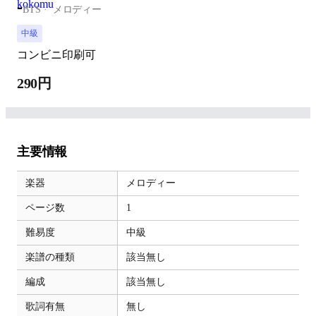
-
BTS
メロディー
中級
コンビニ印刷可
290円
主要情報
楽器
メロディー
ページ数
1
難易度
中級
楽譜の種類
該当無し
編成
該当無し
歌詞有無
無し