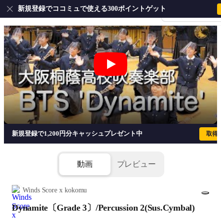
新規登録でココミュで使える300ポイントゲット
会員登録・ログイ
Dynamite〔Grade 3〕/Percussion 2(Su
新規登録で1,200円分キャッシュプレゼント中
取得
動画
プレビュー
Winds Score x kokomu
Dynamite〔Grade 3〕/Percussion 2(Sus.Cymbal)
1/1