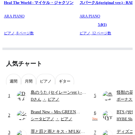
Heal The World - マイケル・ジャクソン
スパークル(original ver.) - RA
ARA PIANO
ARA PIANO
5.0
(1)
ピアノ,
8 ページ数
ピアノ,
12 ページ数
人気チャート
週間
月間
ピアノ
ギター
島のうた (セイレーンver.)
-
怪獣の花
1
5
セイレーン(CV.鈴木みのり)
ードパー
Dさん
・
ピアノ
ボーナス
(難易度:★★★★☆/歌詞・コ
Brand New
- Mrs.GREEN
BTS (방탄
ード・ペダル付き/『映画ちい
6
2
APPLE
Intermedi
かわ 人魚の島のひみつ』よ
シータピアノ
・
ピアノ
HYBE Shee
New
단)
り)
罪と罰と雨とキス
- M!LK(佐
ディズニ
3
7