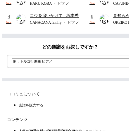
野勇斗&吉田仁人)
レー
- Di
HARU KOBA
・
ピアノ
CAFUNE
New
New
ィズニー/D
コウを追いかけて
- 坂本秀一
見知らぬ
ード有)
4
8
(『溺れるナイフ』挿入歌)
ャツが乾
CANACANA family
・
ピアノ
OKEIKO P
New
New
歌)
どの楽譜をお探しですか？
ココミュについて
楽譜を販売する
コンテンツ
人気の楽譜
無料の楽譜
新着楽譜
全楽曲
全ミュージシャン