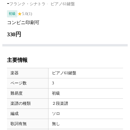
-
フランク・シナトラ
ピアノ61鍵盤
★
5.0
(1)
初級
コンビニ印刷可
330円
主要情報
楽器
ピアノ61鍵盤
ページ数
3
難易度
初級
楽譜の種類
２段楽譜
編成
ソロ
歌詞有無
無し