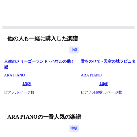
他の人も一緒に購入した楽譜
中級
人生のメリーゴーランド - ハウルの動く
君をのせて - 天空の城ラピュタ
城
ARA PIANO
ARA PIANO
4.5
(2)
4.8
(6)
ピアノ,
6 ページ数
ピアノ61鍵盤,
5 ページ数
ARA PIANOの一番人気の楽譜
中級