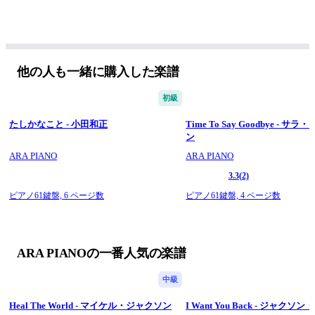
他の人も一緒に購入した楽譜
初級
たしかなこと - 小田和正
Time To Say Goodbye - 
ン
ARA PIANO
ARA PIANO
3.3
(2)
ピアノ61鍵盤,
6 ページ数
ピアノ61鍵盤,
4 ページ数
ARA PIANOの一番人気の楽譜
中級
Heal The World - マイケル・ジャクソン
I Want You Back - ジャク