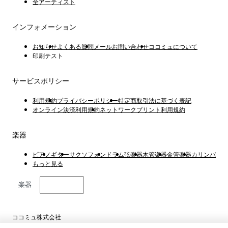
全アーティスト
インフォメーション
お知らせ
よくある質問
メールお問い合わせ
ココミュについて
印刷テスト
サービスポリシー
利用規約
プライバシーポリシー
特定商取引法に基づく表記
オンライン決済利用規約
ネットワークプリント利用規約
楽器
ピアノ
ギター
サクソフォン
ドラム
弦楽器
木管楽器
金管楽器
カリンバ
もっと見る
楽器
日本語
ココミュ株式会社
東京都港区虎ノ門4丁目1−1 23階