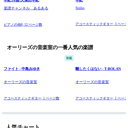
早紀,作曲:久保田早紀
早紀
Sinho
楽譜チャンネル あるある
アコースティックギター,
3 ペー
ピアノの他8,
12 ページ数
オーリーズの音楽室の一番人気の楽譜
初級
ファイト - 中島みゆき
離したくはない - T-BOLAN
オーリーズの音楽室
オーリーズの音楽室
アコースティックギター,
1 ページ数
アコースティックギター,
1 ペー
人気チャート