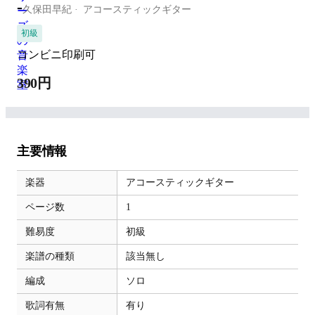
-
久保田早紀
アコースティックギター
初級
コンビニ印刷可
390円
主要情報
楽器
アコースティックギター
ページ数
1
難易度
初級
楽譜の種類
該当無し
編成
ソロ
歌詞有無
有り