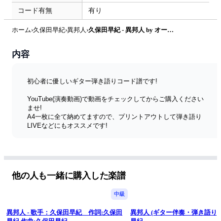
コード有無
有り
ホーム
›
久保田早紀
›
異邦人
›
久保田早紀 - 異邦人 by オーリーズの音楽室
内容
初心者に優しいギター弾き語りコード譜です!
YouTube(演奏動画)で動画をチェックしてからご購入ください
ませ!
A4一枚に全て納めてますので、プリントアウトして弾き語り
LIVEなどにもオススメです!
▶︎YouTube弾き語り初心者チャンネル🎵
https://www.youtube.com/channel/UCRNSrIvuoQZNmCHD6BHx
F-A
他の人も一緒に購入した楽譜
▶︎弾き語り一覧表🎵
https://theollies.xyz/olliesnoonngakusitu/
中級
※動画とコード譜を検索できます!
異邦人 - 歌手：久保田早紀 作詞:久保田
異邦人 (ギター伴奏・弾き語り) 
アレンジしてますので原曲とコードが異なります。。