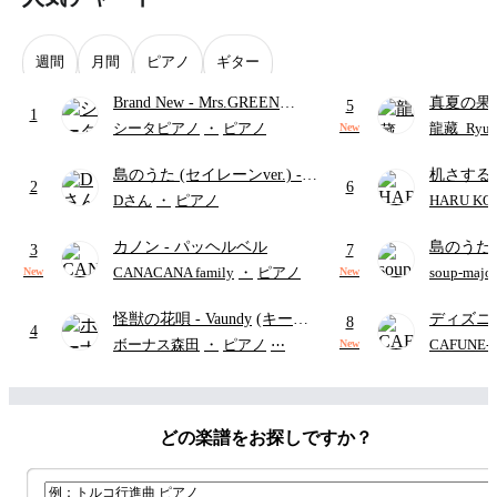
週間
月間
ピアノ
ギター
Brand New
- Mrs.GREEN
真夏の果
5
1
APPLE
ターズ
シータピアノ
・
ピアノ
龍藏_Ryuz
New
島のうた (セイレーンver.)
-
机さする
2
6
セイレーン(CV.鈴木みのり)
Dさん
・
ピアノ
HARU KO
(難易度:★★★★☆/歌詞・コ
カノン
- パッヘルベル
島のうた 
ード・ペダル付き/『映画ちい
3
7
映画ちい
かわ 人魚の島のひみつ』よ
CANACANA family
・
ピアノ
soup-majo
New
New
つ
(ドレ
り)
怪獣の花唄
- Vaundy
(キーボ
ディズニ
8
4
ードパート)
レー
- Di
ボーナス森田
・
ピアノ
⋯
CAFUNE
New
ィズニー/D
ード有)
どの楽譜をお探しですか？