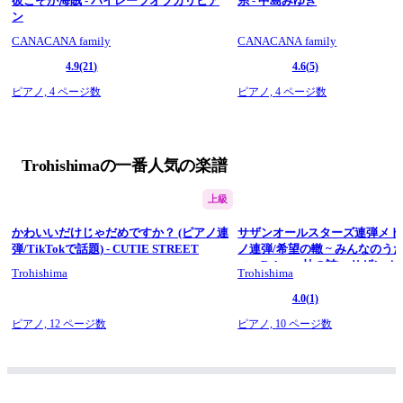
彼こそが海賊 - パイレーツオブカリビア
糸 - 中島みゆき
フルバージョンでのお届けです。
ン
＜アレンジコンセプト＞
CANACANA family
CANACANA family
原曲同様にふたりでハーモニーを美しく奏でながら歌うように
4.9
(21)
4.6
(5)
演奏するアレンジにしました。
ピアノ,
4 ページ数
ピアノ,
4 ページ数
関連動画…「【連弾】アイノカタチ / MISIA feat. HIDE 
(GReeeeN)」
https://youtu.be/jylVLWHdTsI
☆チャンネル登録・SNS(Twitter/Instagram)のフォローをぜひお
Trohishimaの一番人気の楽譜
願いします！
#楽譜にしてみた　#夏の終わりのハーモニー　#井上陽水　#安
上級
全地帯　#連弾　#楽譜　#弾いてみた　#ピアノ　#trohishima
かわいいだけじゃだめですか？ (ピアノ連
サザンオールスターズ連弾メドレ
弾/TikTokで話題) - CUTIE STREET
ノ連弾/希望の轍 ~ みんなのうた
==========
ィ ~ Relay～杜の詩) - サザン
Trohishima（トロヒシマ）
Trohishima
Trohishima
ーズ
学生。
4.0
(1)
毎週金曜日17時に動画を公開。
有名曲をピアノのソロ楽譜や連弾楽譜などにアレンジしていま
ピアノ,
12 ページ数
ピアノ,
10 ページ数
す。
▼WEBSITE
https://trohishima.com/
▼Twitter