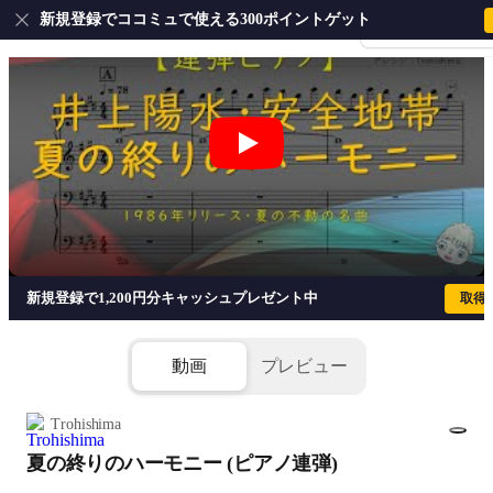
新規登録でココミュで使える300ポイントゲット
会員登録・ログイ
夏の終りのハーモニー (ピアノ連弾) 
新規登録で1,200円分キャッシュプレゼント中
取得
動画
プレビュー
Trohishima
夏の終りのハーモニー (ピアノ連弾)
1/11