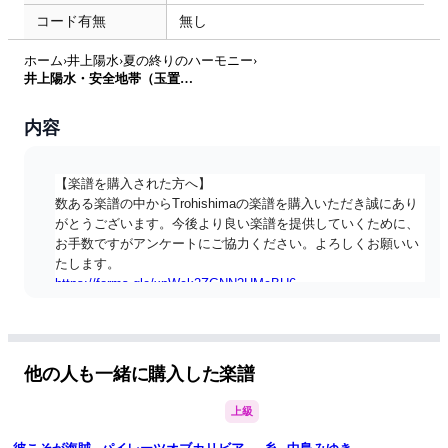
コード有無
無し
ホーム
›
井上陽水
›
夏の終りのハーモニー
›
井上陽水・安全地帯（玉置浩二） - 夏の終りのハーモニー (ピアノ連弾) by Trohishima
内容
【楽譜を購入された方へ】
数ある楽譜の中からTrohishimaの楽譜を購入いただき誠にあり
がとうございます。今後より良い楽譜を提供していくために、
お手数ですがアンケートにご協力ください。よろしくお願いい
たします。
https://forms.gle/xpWck2ZGNN2HMcBU6
==========
今回も視聴者リクエストより！ハーモニーの素敵な名曲です。
他の人も一緒に購入した楽譜
上級
井上陽水さんと安全地帯さんの「夏の終りのハーモニー」を耳
コピピアノ連弾アレンジしました。