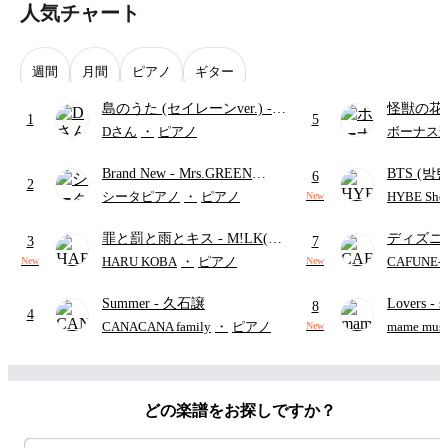
人気チャート
@trohishima (
https://twitter.com/Trohishima
)
▼Instagram
@trohishima (
https://www.instagram.com/trohishima/
)
週間
月間
ピアノ
ギター
島のうた (セイレーンver.)
-
怪獣の花
1
5
セイレーン(CV.鈴木みのり)
ードパー
Dさん
・
ピアノ
ボーナス
(難易度:★★★★☆/歌詞・コ
Brand New
- Mrs.GREEN
BTS (방탄
ード・ペダル付き/『映画ちい
6
2
APPLE
Intermedi
かわ 人魚の島のひみつ』よ
シータピアノ
・
ピアノ
HYBE Shee
New
단)
り)
罪と罰と雨とキス
- M!LK(佐
ディズニ
3
7
野勇斗&吉田仁人)
レー
- Di
HARU KOBA
・
ピアノ
CAFUNE
New
New
ィズニー/D
Summer
- 久石譲
Lovers
- 
ード有)
8
4
ト)
CANACANA family
・
ピアノ
mame musi
New
どの楽譜をお探しですか？