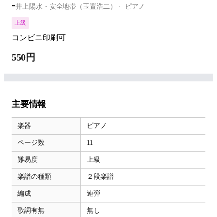
-
井上陽水・安全地帯（玉置浩二）
ピアノ
上級
コンビニ印刷可
550円
主要情報
楽器
ピアノ
ページ数
11
難易度
上級
楽譜の種類
２段楽譜
編成
連弾
歌詞有無
無し