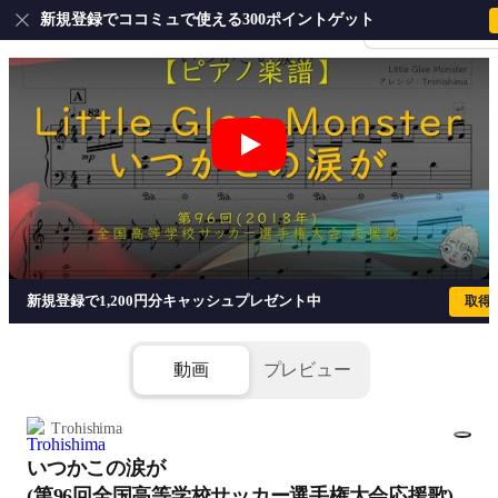
新規登録でココミュで使える300ポイントゲット
会員登録・ログイ
いつかこの涙が (第96回全国高等学校サッカー選
新規登録で1,200円分キャッシュプレゼント中
取得
動画
プレビュー
Trohishima
いつかこの涙が
1/6
(第96回全国高等学校サッカー選手権大会応援歌)