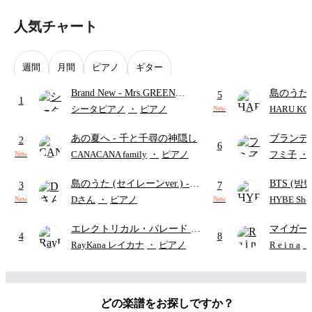
==========
人気チャート
Trohishima（トロヒシマ）
学生。
週間
月間
ピアノ
ギター
毎週金曜日17時に動画を公開。
Brand New
- Mrs.GREEN
島のうた(
5
1
有名曲をピアノのソロ楽譜や連弾楽譜などにアレンジして
APPLE
イレーン
シータピアノ
・
ピアノ
HARU KO
New
います。
あの夏へ
- 千と千尋の神隠し
ブランデ
2
6
▼WEBSITE
ハン・ゼ
CANACANA family
・
ピアノ
フミ子
・
New
https://trohishima.com/
ハ
島のうた (セイレーンver.)
-
BTS (방탄
3
7
▼Twitter
セイレーン(CV.鈴木みのり)
Intermedi
Dさん
・
ピアノ
HYBE Shee
New
New
@trohishima (
https://twitter.com/Trohishima
)
(難易度:★★★★☆/歌詞・コ
단)
▼Instagram
エレクトリカル・パレード
-
マイガー
ード・ペダル付き/『映画ちい
4
8
@trohishima (
https://www.instagram.com/trohishima/
)
ディズニー
かわ 人魚の島のひみつ』よ
RayKana レイカナ
・
ピアノ
R e i n a
・
り)
どの楽譜をお探しですか？