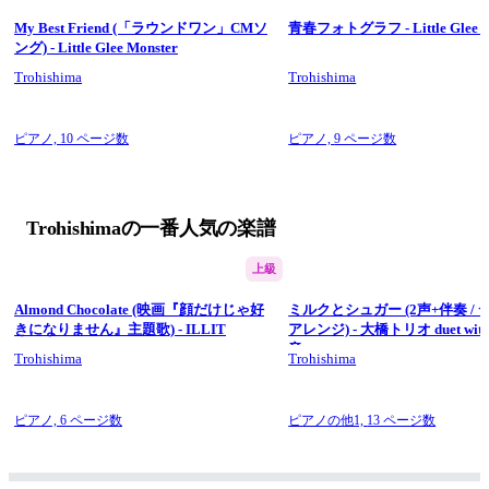
My Best Friend (「ラウンドワン」CMソ
青春フォトグラフ - Little Glee M
今回はリトグリ高校サッカー応援歌より！
ング) - Little Glee Monster
Trohishima
Trohishima
Little Glee Monsterさんの「いつかこの涙が」（第96回全国高
等学校サッカー選手権大会応援歌）を耳コピピアノソロアレン
ピアノ,
10 ページ数
ピアノ,
9 ページ数
ジしました。
フルバージョンでのお届けです。
＜アレンジコンセプト＞
ボーカルグループならではのハモリを混ぜながら、豊かにアレ
Trohishimaの一番人気の楽譜
ンジしました。
上級
関連動画…「青春フォトグラフ / Little Glee Monster」
https://youtu.be/IQ2yJ5E2yNE
Almond Chocolate (映画『顔だけじゃ好
ミルクとシュガー (2声+伴奏 /
きになりません』主題歌) - ILLIT
アレンジ) - 大橋トリオ duet wi
☆チャンネル登録・SNS(Twitter/Instagram)のフォローをぜひお
音
Trohishima
Trohishima
願いします！
#楽譜にしてみた　#LittleGleeMonster　#高校サッカー　#いつ
かこの涙が　#リトグリ　#楽譜　#弾いてみた　#ピアノ　
ピアノ,
6 ページ数
ピアノの他1,
13 ページ数
#trohishima