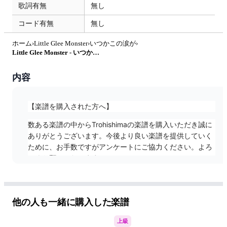
歌詞有無
無し
コード有無
無し
ホーム
›
Little Glee Monster
›
いつかこの涙が
›
Little Glee Monster - いつかこの涙が (第96回全国高等学校サッカー選手権大会応援歌) by Trohishima
内容
【楽譜を購入された方へ】
数ある楽譜の中からTrohishimaの楽譜を購入いただき誠に
ありがとうございます。今後より良い楽譜を提供していく
ために、お手数ですがアンケートにご協力ください。よろ
しくお願いいたします。
https://forms.gle/xpWck2ZGNN2HMcBU6
他の人も一緒に購入した楽譜
==========
上級