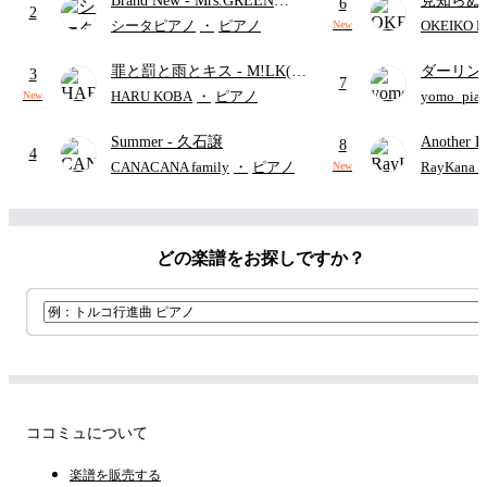
Brand New
- Mrs.GREEN
見知らぬ
ード・ペダル付き/『映画ちい
6
2
APPLE
ャツが乾
かわ 人魚の島のひみつ』よ
シータピアノ
・
ピアノ
OKEIKO P
New
歌)
り)
罪と罰と雨とキス
- M!LK(佐
ダーリン
3
7
野勇斗&吉田仁人)
APPLE
HARU KOBA
・
ピアノ
yomo_pia
New
付き／フ
Summer
- 久石譲
Another D
8
4
Hurwitz
CANACANA family
・
ピアノ
RayKan
New
どの楽譜をお探しですか？
ココミュについて
楽譜を販売する