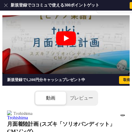
新規登録でココミュで使える300ポイントゲット
会員登録・ログイ
月面着陸計画 (スズキ「ソリオバンディット
新規登録で1,200円分キャッシュプレゼント中
取得
動画
プレビュー
Trohishima
月面着陸計画 (スズキ「ソリオバンディット」
1/6
CMソング)