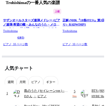
Trohishimaの一番人気の楽譜
します！
#楽譜にしてみた　#tuki　#月面着陸計画　#CMソング　#楽
譜　#弾いてみた　#ピアノ　#trohishima
上級
========== 
Trohishima（トロヒシマ） 
サザンオールスターズ連弾メドレー (ピア
正解 (NHK『18祭(FES)』第3回(
金曜日17時に動画を公開。 
ノ連弾/希望の轍 ~ みんなのうた ~ メロデ
り) - RADWIMPS
有名曲をピアノのソロ楽譜や連弾楽譜などにアレンジしていま
ィ ~ Relay～杜の詩) - サザンオールスタ
Trohishima
Trohishima
す。 
ーズ
▼WEBSITE 
4.0
(1)
https://trohishima.com/ 
ピアノ,
10 ページ数
ピアノ,
10 ページ数
▼X(Twitter) 
@trohishima ( 
https://x.com/Trohishima
 ) 
▼Instagram 
@trohishima ( 
https://www.instagram.com/trohishima/
 )
人気チャート
週間
月間
ピアノ
ギター
島のうた (セイレーンver.)
-
BTS (방탄
5
1
セイレーン(CV.鈴木みのり)
Intermedi
Dさん
・
ピアノ
HYBE Shee
New
(難易度:★★★★☆/歌詞・コ
단)