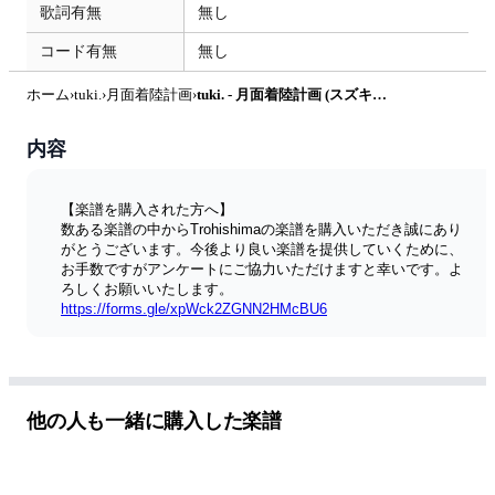
歌詞有無
無し
コード有無
無し
ホーム
›
tuki.
›
月面着陸計画
›
tuki. - 月面着陸計画 (スズキ「ソリオバンディット」CMソング) by Trohishima
内容
【楽譜を購入された方へ】
数ある楽譜の中からTrohishimaの楽譜を購入いただき誠にあり
がとうございます。今後より良い楽譜を提供していくために、
お手数ですがアンケートにご協力いただけますと幸いです。よ
ろしくお願いいたします。
https://forms.gle/xpWck2ZGNN2HMcBU6
========== 
今回は視聴者リクエストより！疾走感のある一曲です。
tuki.さんの「月面着陸計画」（スズキ「ソリオバンディット」
CMソング）を耳コピピアノソロアレンジしました。
フルバージョンでのお届けです。
他の人も一緒に購入した楽譜
＜アレンジコンセプト＞
軽やかに駆け抜ける疾走感を表現したアレンジにしました。
関連動画…「晩餐歌 / tuki」
https://youtu.be/-iFqqBXX4iA
☆チャンネル登録・SNS(X/Instagram)のフォローをぜひお願い