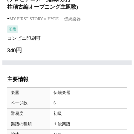
柱稽古編オープニング主題歌)
-
MY FIRST STORY × HYDE
伝統楽器
初級
コンビニ印刷可
340円
主要情報
楽器
伝統楽器
ページ数
6
難易度
初級
楽譜の種類
１段楽譜