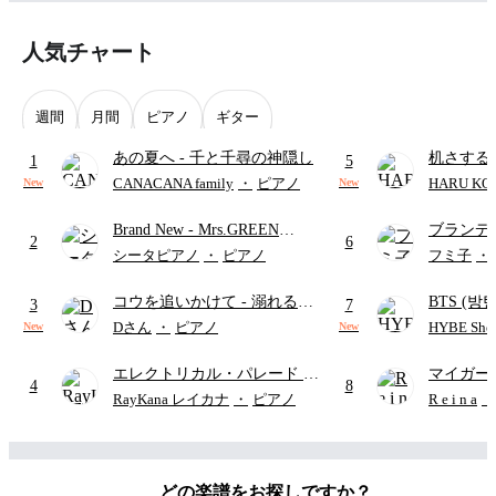
人気チャート
週間
月間
ピアノ
ギター
あの夏へ
- 千と千尋の神隠し
机さする
1
5
CANACANA family
・
ピアノ
HARU KO
New
New
Brand New
- Mrs.GREEN
ブランデ
2
6
APPLE
ハン・ゼ
シータピアノ
・
ピアノ
フミ子
・
ハ
コウを追いかけて
- 溺れるナ
BTS (방탄
3
7
イフ
(難易度：★★★★★/坂
Intermedi
Dさん
・
ピアノ
HYBE Shee
New
New
本 秀一)
단)
エレクトリカル・パレード
-
マイガー
4
8
ディズニー
RayKana レイカナ
・
ピアノ
R e i n a
・
どの楽譜をお探しですか？