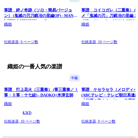
箏譜 絆ノ奇跡（ソロ・簡易バージョ
箏譜 コイコガレ（二重奏） (
ン） (鬼滅の刃刀鍛冶の里編OP) - MAN
メ「鬼滅の刃」刀鍛冶の里編 
WITH A MISSION × milet
グテーマ) - milet×MAN WITH 
織姫
織姫
MISSION
伝統楽器,
6 ページ数
伝統楽器,
10 ページ数
織姫の一番人気の楽譜
中級
箏譜 打上花火（三重奏） (箏三重奏／Ⅰ
箏譜 ケセラセラ（メロディ+
箏・Ⅱ箏・十七絃) - DAOKO×米津玄師
(ABCテレビ・テレビ朝日系連
「日曜の夜ぐらいは...」主題歌) - 
織姫
織姫
GREEN APPLE
4.5
(2)
伝統楽器,
10 ページ数
伝統楽器,
9 ページ数