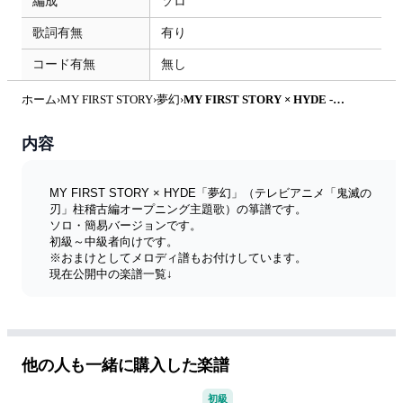
編成
ソロ
歌詞有無
有り
コード有無
無し
ホーム
›
MY FIRST STORY
›
夢幻
›
MY FIRST STORY × HYDE - 箏譜 夢幻（ソロ・簡易バージョン） (テレビアニメ「鬼滅の刃」柱稽古編オープニング主題歌) by 織姫
内容
MY FIRST STORY × HYDE「夢幻」（テレビアニメ「鬼滅の
刃」柱稽古編オープニング主題歌）の箏譜です。
ソロ・簡易バージョンです。
初級～中級者向けです。
※おまけとしてメロディ譜もお付けしています。
現在公開中の楽譜一覧↓
https://olihimestar.blogspot.com/2017/09/blog-post.html
他の人も一緒に購入した楽譜
初級