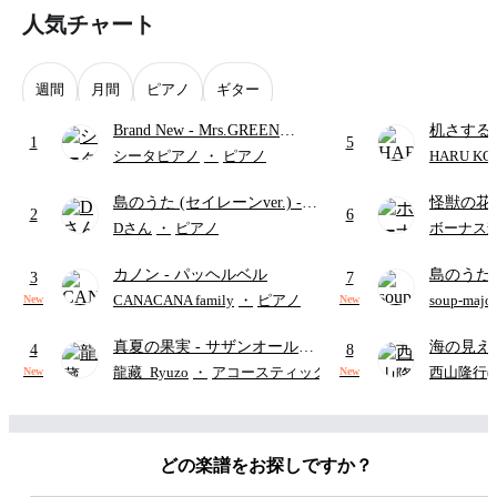
人気チャート
週間
月間
ピアノ
ギター
Brand New
- Mrs.GREEN
机さする
1
5
APPLE
シータピアノ
・
ピアノ
HARU KO
島のうた (セイレーンver.)
-
怪獣の花
2
6
セイレーン(CV.鈴木みのり)
ードパー
Dさん
・
ピアノ
ボーナス
(難易度:★★★★☆/歌詞・コ
カノン
- パッヘルベル
島のうた 
ード・ペダル付き/『映画ちい
3
7
映画ちい
かわ 人魚の島のひみつ』よ
CANACANA family
・
ピアノ
soup-majo
New
New
つ
(ドレ
り)
真夏の果実
- サザンオールス
海の見え
4
8
ターズ
ウクレレ（S
龍藏_Ryuzo
・
アコースティックギター
西山隆行(Nis
New
New
アレンジ譜
どの楽譜をお探しですか？