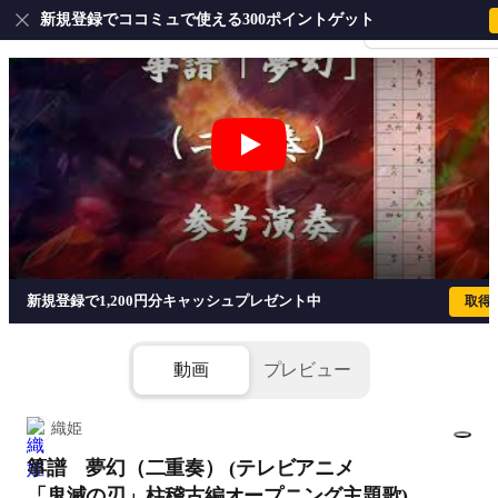
新規登録でココミュで使える300ポイントゲット
会員登録・ログイ
箏譜 夢幻（二重奏） (テレビアニメ「鬼滅
新規登録で1,200円分キャッシュプレゼント中
取得
動画
プレビュー
織姫
箏譜 夢幻（二重奏） (テレビアニメ
1/10
「鬼滅の刃」柱稽古編オープニング主題歌)