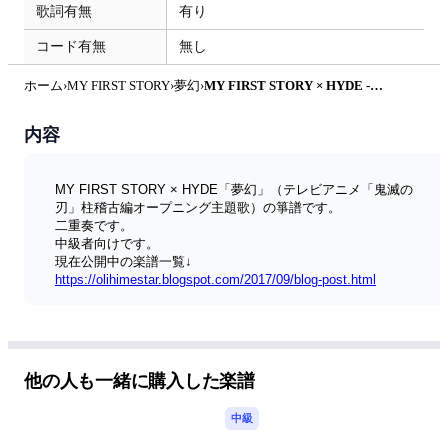
歌詞有無
有り
コード有無
無し
ホーム
›
MY FIRST STORY
›
夢幻
›
MY FIRST STORY × HYDE - 箏譜 夢幻（二重奏） (テレビアニメ「鬼滅の刃」柱稽古編オープニング主題歌) by 織姫
内容
MY FIRST STORY × HYDE「夢幻」（テレビアニメ「鬼滅の
刃」柱稽古編オープニング主題歌）の箏譜です。
二重奏です。
中級者向けです。
現在公開中の楽譜一覧↓
https://olihimestar.blogspot.com/2017/09/blog-post.html
他の人も一緒に購入した楽譜
中級