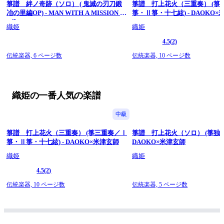
箏譜 絆ノ奇跡（ソロ） ( 鬼滅の刃刀鍛
箏譜 打上花火（三重奏） (箏
冶の里編OP) - MAN WITH A MISSION ×
箏・Ⅱ箏・十七絃) - DAOKO
milet
織姫
織姫
4.5
(2)
伝統楽器,
6 ページ数
伝統楽器,
10 ページ数
織姫の一番人気の楽譜
中級
箏譜 打上花火（三重奏） (箏三重奏／Ⅰ
箏譜 打上花火（ソロ） (箏独奏)
箏・Ⅱ箏・十七絃) - DAOKO×米津玄師
DAOKO×米津玄師
織姫
織姫
4.5
(2)
伝統楽器,
10 ページ数
伝統楽器,
5 ページ数