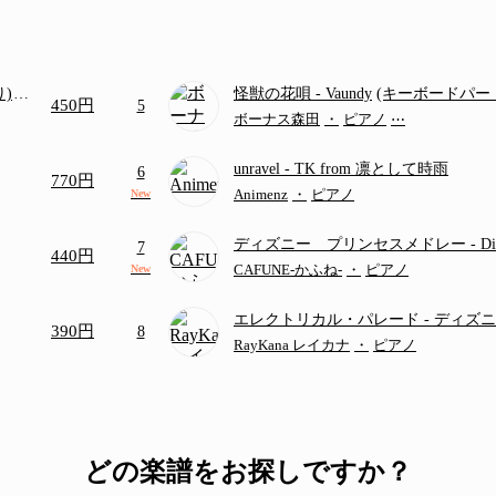
り)
怪獣の花唄
- Vaundy
(キーボードパー
450円
5
画ち
ボーナス森田
・
ピアノ
⋯
unravel
- TK from 凛として時雨
6
770円
Animenz
・
ピアノ
New
ディズニー プリンセスメドレー
- D
7
440円
ディズニー/Disney/メドレー/コード有
CAFUNE-かふね-
・
ピアノ
New
エレクトリカル・パレード
- ディズ
390円
8
RayKana レイカナ
・
ピアノ
どの楽譜をお探しですか？