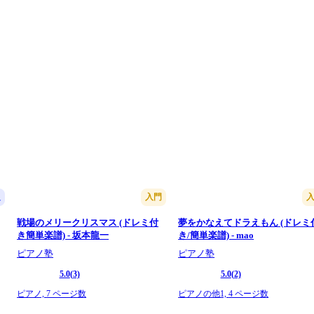
級
入門
戦場のメリークリスマス (ドレミ付
夢をかなえてドラえもん (ドレミ
き簡単楽譜) - 坂本龍一
き/簡単楽譜) - mao
ピアノ塾
ピアノ塾
5.0
(3)
5.0
(2)
ピアノ,
7 ページ数
ピアノの他1,
4 ページ数