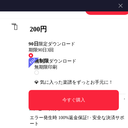
楽譜を販売する
会員登録・ログイン
200円
90日
限定ダウンロード
期限90日
3回
無制限
ダウンロード
無期限
印刷
💎 気に入った楽譜をずっとお手元に！
今すぐ購入
コンビニ印刷可
エラー発生時 100%返金保証! · 安全な決済サポ
ート