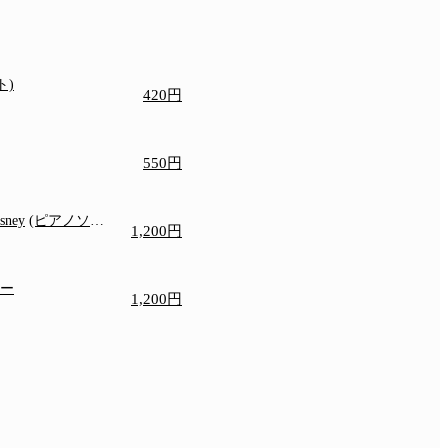
ト)
420円
550円
isney
(ピアノソロ/
1,200円
)
ニー
1,200円