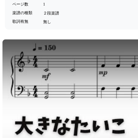
ページ数
1
楽譜の種類
２段楽譜
歌詞有無
無し