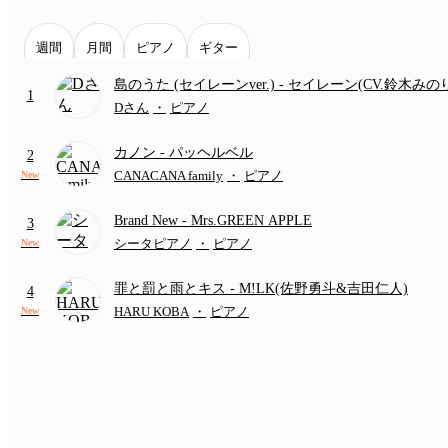
週間
月間
ピアノ
ギター
島のうた (セイレーンver.)
- セイレーン(CV.鈴木みの
1
(難易度:★★★★☆/歌詞・コード・ペダル付き/『映
Dさん
・
ピアノ
いかわ 人魚の島のひみつ』より)
カノン
- パッヘルベル
2
CANACANA family
・
ピアノ
New
Brand New
- Mrs.GREEN APPLE
3
シータピアノ
・
ピアノ
New
罪と罰と雨とキス
- M!LK(佐野勇斗&吉田仁人)
4
HARU KOBA
・
ピアノ
New