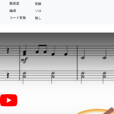
難易度
初級
編成
ソロ
コード有無
無し
大きなたいこ (簡単楽譜)