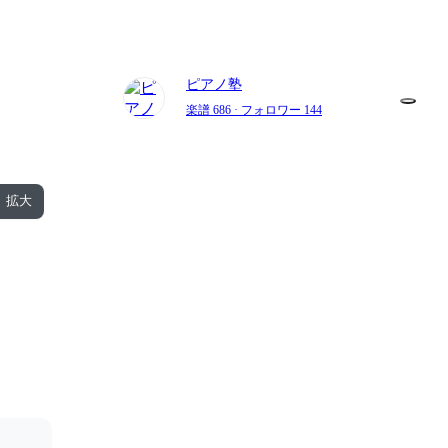
ピアノ塾
楽譜 686
· フォロワー 144
拡大