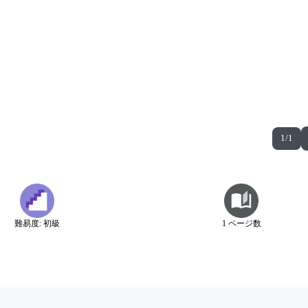
1/1
難易度: 初級
1 ページ数