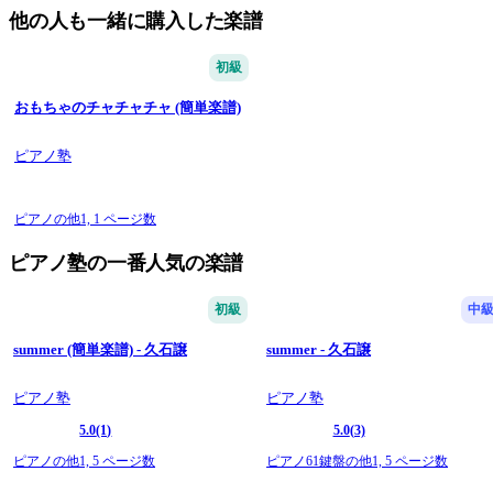
他の人も一緒に購入した楽譜
初級
おもちゃのチャチャチャ (簡単楽譜)
ピアノ塾
ピアノの他1,
1 ページ数
ピアノ塾の一番人気の楽譜
初級
中
summer (簡単楽譜) - 久石譲
summer - 久石譲
ピアノ塾
ピアノ塾
5.0
(1)
5.0
(3)
ピアノの他1,
5 ページ数
ピアノ61鍵盤の他1,
5 ページ数