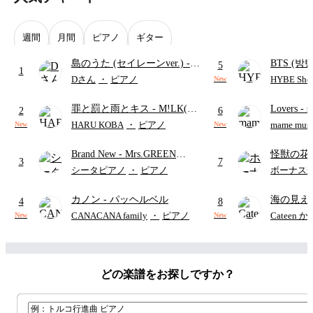
週間
月間
ピアノ
ギター
島のうた (セイレーンver.)
-
BTS (방탄
5
1
セイレーン(CV.鈴木みのり)
Intermedi
Dさん
・
ピアノ
HYBE Shee
New
(難易度:★★★★☆/歌詞・コ
단)
罪と罰と雨とキス
- M!LK(佐
Lovers
- 
ード・ペダル付き/『映画ちい
2
6
野勇斗&吉田仁人)
ト)
かわ 人魚の島のひみつ』よ
HARU KOBA
・
ピアノ
mame musi
New
New
り)
Brand New
- Mrs.GREEN
怪獣の花
3
7
APPLE
ードパー
シータピアノ
・
ピアノ
ボーナス
カノン
- パッヘルベル
海の見え
4
8
CANACANA family
・
ピアノ
Cateen 
New
New
どの楽譜をお探しですか？