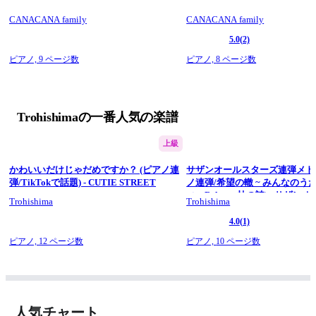
CANACANA family
CANACANA family
▼WEBSITE
https://trohishima.jimdo.com/
5.0
(2)
▼Twitter
ピアノ,
9 ページ数
ピアノ,
8 ページ数
@trohishima (
https://twitter.com/Trohishima
)
▼Instagram
@trohishima (
https://www.instagram.com/trohishima/
)
Trohishimaの一番人気の楽譜
上級
かわいいだけじゃだめですか？ (ピアノ連
サザンオールスターズ連弾メドレ
弾/TikTokで話題) - CUTIE STREET
ノ連弾/希望の轍 ~ みんなのうた
ィ ~ Relay～杜の詩) - サザン
Trohishima
Trohishima
ーズ
4.0
(1)
ピアノ,
12 ページ数
ピアノ,
10 ページ数
人気チャート