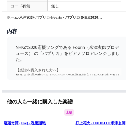
コード有無
無し
ホーム
›
米津玄師
›
パプリカ
›
Foorin - パプリカ (NHK2020応援ソング) by Trohishima
内容
NHKの2020応援ソングである Foorin（米津玄師プロデ
ュース） の「パプリカ」をピアノソロアレンジしまし
た。
【楽譜を購入された方へ】
数ある楽譜の中からTrohishimaの楽譜を購入いただき誠にあり
がとうございます。今後より良い楽譜を提供していくために、
お手数ですがアンケートにご協力ください。よろしくお願いい
たします。
https://forms.gle/xpWck2ZGNN2HMcBU6
他の人も一緒に購入した楽譜
==========
Trohishima（トロヒシマ）
上級
大学生。
毎週金曜日17時に動画を公開。
有名曲をピアノのソロ楽譜や連弾楽譜をメインにアレンジして
廻廻奇譚 (Eve) - 呪術廻戦
打上花火 - DAOKO × 米津玄師
います。