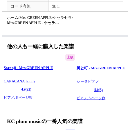
コード有無
無し
ホーム
›
Mrs. GREEN APPLE
›
ケセラセラ
›
Mrs.GREEN APPLE - ケセラセラ by KC plum music
他の人も一緒に購入した楽譜
上級
Soranji - Mrs.GREEN APPLE
風と町 - Mrs.GREEN APPLE
CANACANA family
シータピアノ
4.9
(22)
5.0
(5)
ピアノ,
8 ページ数
ピアノ,
5 ページ数
KC plum musicの一番人気の楽譜