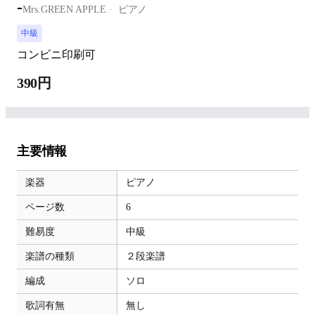
-
Mrs.GREEN APPLE
ピアノ
中級
コンビニ印刷可
390円
主要情報
楽器
ピアノ
ページ数
6
難易度
中級
楽譜の種類
２段楽譜
編成
ソロ
歌詞有無
無し