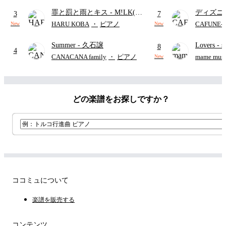
り)
罪と罰と雨とキス
- M!LK(佐
ディズニ
3
7
野勇斗&吉田仁人)
レー
- Di
HARU KOBA
・
ピアノ
CAFUNE
New
New
ィズニー/D
Summer
- 久石譲
Lovers
- 
ード有)
8
4
ト)
CANACANA family
・
ピアノ
mame musi
New
どの楽譜をお探しですか？
ココミュについて
楽譜を販売する
コンテンツ