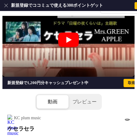
新規登録でココミュで使える300ポイントゲット
会員登録・ログイ
ケセラセラ - Mrs.GREEN APPLE
新規登録で1,200円分キャッシュプレゼント中
取得
動画
プレビュー
KC plum music
ケセラセラ
1/6