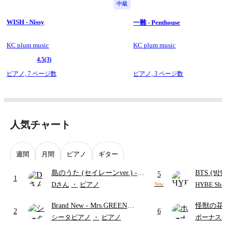
中級
WISH - Nissy
一難 - Penthouse
KC plum music
KC plum music
4.5
(3)
ピアノ,
7 ページ数
ピアノ,
3 ページ数
人気チャート
週間
月間
ピアノ
ギター
島のうた (セイレーンver.)
-
BTS (방탄
5
1
セイレーン(CV.鈴木みのり)
Intermedi
Dさん
・
ピアノ
HYBE Shee
New
(難易度:★★★★☆/歌詞・コ
단)
Brand New
- Mrs.GREEN
怪獣の花
ード・ペダル付き/『映画ちい
2
6
APPLE
ードパー
かわ 人魚の島のひみつ』よ
シータピアノ
・
ピアノ
ボーナス