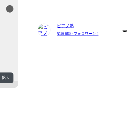
ピアノ塾
楽譜 686
· フォロワー 144
拡大