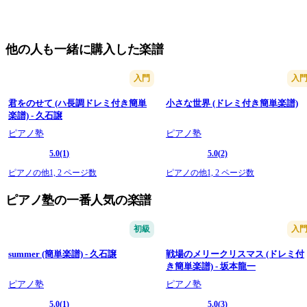
他の人も一緒に購入した楽譜
入門
入
君をのせて (ハ長調ドレミ付き簡単
小さな世界 (ドレミ付き簡単楽譜)
楽譜) - 久石譲
ピアノ塾
ピアノ塾
5.0
(1)
5.0
(2)
ピアノの他1,
2 ページ数
ピアノの他1,
2 ページ数
ピアノ塾の一番人気の楽譜
初級
入
summer (簡単楽譜) - 久石譲
戦場のメリークリスマス (ドレミ付
き簡単楽譜) - 坂本龍一
ピアノ塾
ピアノ塾
5.0
(1)
5.0
(3)