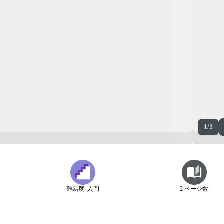
1/3
難易度: 入門
2 ページ数