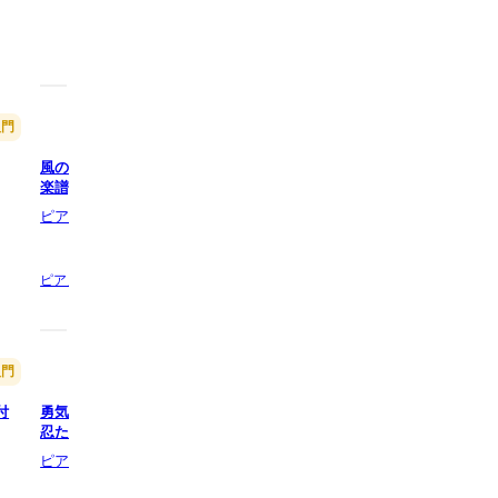
入門
入門
風の通り道 (ハ長調ドレミ付き簡単
いつも何度でも (ハ長調ドレミ
楽譜) - 久石譲
- 久石譲
ピアノ塾
ピアノ塾
5.0
(1)
5.0
(1)
ピアノの他1,
3 ページ数
ピアノ61鍵盤の他1,
2 ページ数
入門
入門
付
勇気100% (ドレミ付き簡単楽譜) -
Believe (簡単楽譜)
忍たま乱太郎
ピアノ塾
ピアノ塾