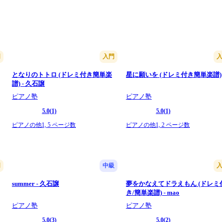
門
入門
となりのトトロ (ドレミ付き簡単楽
星に願いを (ドレミ付き簡単楽譜)
譜) - 久石譲
ピアノ塾
ピアノ塾
5.0
(1)
5.0
(1)
ピアノの他1,
5 ページ数
ピアノの他1,
2 ページ数
門
中級
summer - 久石譲
夢をかなえてドラえもん (ドレミ
き/簡単楽譜) - mao
ピアノ塾
ピアノ塾
5.0
(3)
5.0
(2)