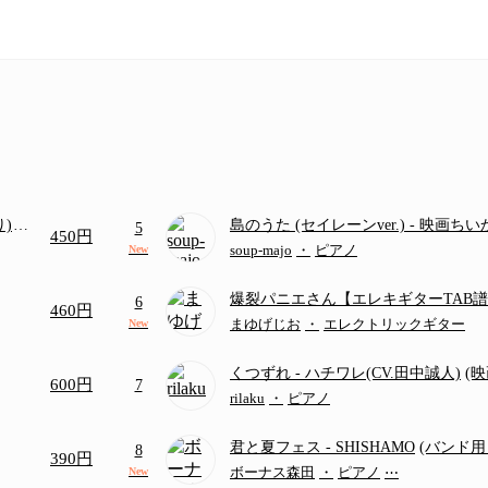
り)
島のうた (セイレーンver.)
- 映画ち
5
450円
画ち
つ
(ドレミ付き初級)
soup-majo
・
ピアノ
New
爆裂パニエさん【エレキギターTAB
6
460円
tricot
まゆげじお
・
エレクトリックギター
New
くつずれ
- ハチワレ(CV.田中誠人)
(
600円
7
の島のひみつ』主題歌)
rilaku
・
ピアノ
君と夏フェス
- SHISHAMO
(バンド用
8
390円
ボーナス森田
・
ピアノ
⋯
New