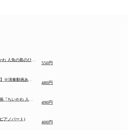
いかわ 人魚の島のひみ
550円
譜】※演奏動画あり
-
480円
映画『ちいかわ 人魚
490円
ピアノパート)
400円