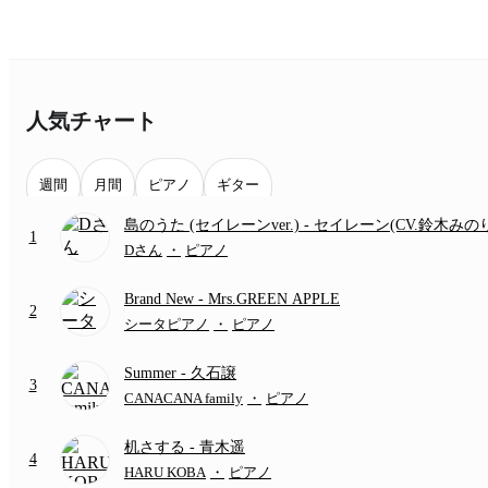
人気チャート
週間
月間
ピアノ
ギター
島のうた (セイレーンver.)
- セイレーン(CV.鈴木みの
1
(難易度:★★★★☆/歌詞・コード・ペダル付き/『映
Dさん
・
ピアノ
いかわ 人魚の島のひみつ』より)
Brand New
- Mrs.GREEN APPLE
2
シータピアノ
・
ピアノ
Summer
- 久石譲
3
CANACANA family
・
ピアノ
机さする
- 青木遥
4
HARU KOBA
・
ピアノ