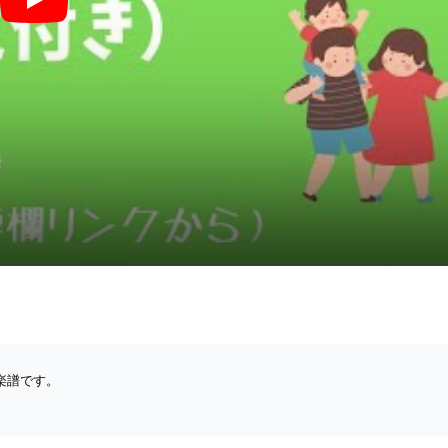
さんぽ (ハ長調ドレミ付き簡単楽譜) - 久石譲
楽譜です。