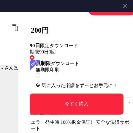
楽譜を販売する
会員登録・ログイン
200円
90日
限定ダウンロード
期限90日
3回
無制限
ダウンロード
無期限
印刷
💎 気に入った楽譜をずっとお手元に！
今すぐ購入
コンビニ印刷可
エラー発生時 100%返金保証! · 安全な決済サポ
ート