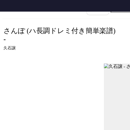
ホーム
›
久石譲
›
さんぽ
›
久石譲 - さんぽ (ハ長調ドレミ付き簡単楽譜) by ピア
楽譜名
さんぽ (ハ長調ドレミ付き簡単楽譜)
-
久石譲