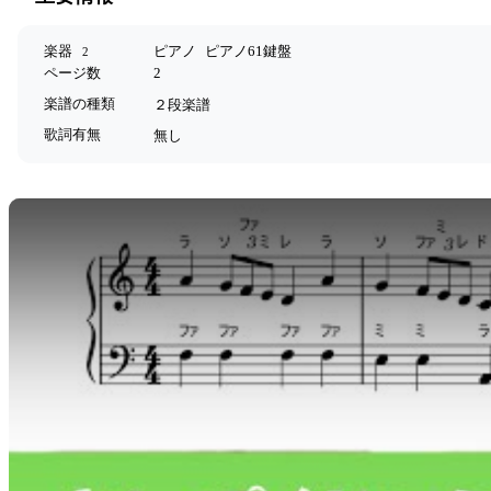
楽器
ピアノ
ピアノ61鍵盤
2
ページ数
2
楽譜の種類
２段楽譜
歌詞有無
無し