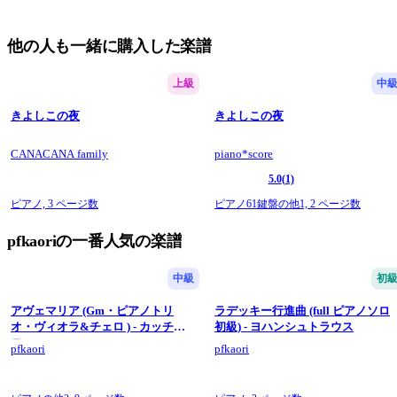
他の人も一緒に購入した楽譜
上級
中
きよしこの夜
きよしこの夜
CANACANA family
piano*score
5.0
(1)
ピアノ,
3 ページ数
ピアノ61鍵盤の他1,
2 ページ数
pfkaoriの一番人気の楽譜
中級
初
アヴェマリア (Gm・ピアノトリ
ラデッキー行進曲 (full ピアノソロ
オ・ヴィオラ&チェロ ) - カッチー
初級) - ヨハンシュトラウス
ニ
pfkaori
pfkaori