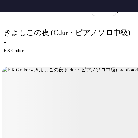
ホーム
›
Franz Xaver Gruber
›
きよしこの夜
›
F.X.Gruber - きよしこの夜 (Cdur
楽譜名
きよしこの夜 (Cdur・ピアノソロ中級)
-
F.X.Gruber