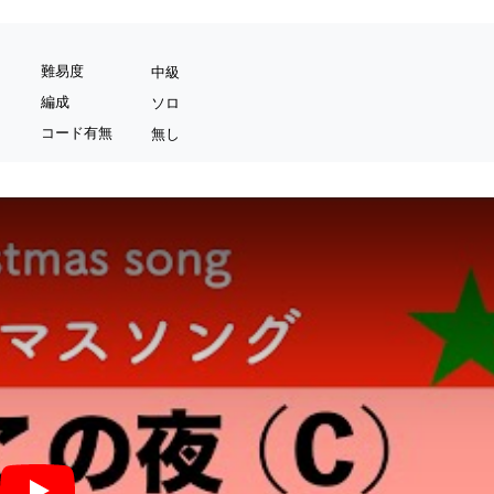
難易度
中級
編成
ソロ
コード有無
無し