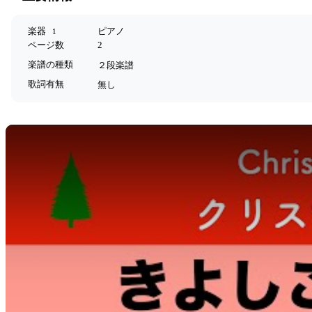
楽器
ピアノ
1
ページ数
2
楽譜の種類
２段楽譜
歌詞有無
無し