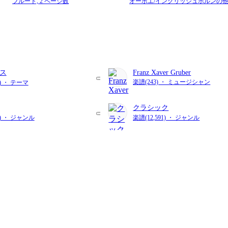
フルート,
2 ページ数
オーボエ/イングリッシュホルンの他1
4 ページ数
ス
Franz Xaver Gruber
楽譜(243) ・ ミュージシャン
2) ・ テーマ
クラシック
4) ・ ジャンル
楽譜(12,591) ・ ジャンル