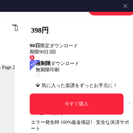
楽譜を販売する
会員登録・ログイン
398円
90日
限定ダウンロード
期限90日
3回
無制限
ダウンロード
無期限
印刷
💎 気に入った楽譜をずっとお手元に！
今すぐ購入
コンビニ印刷可
エラー発生時 100%返金保証! · 安全な決済サポ
ート