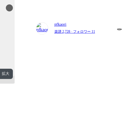
pfkaori
楽譜 2,728
· フォロワー 11
拡大