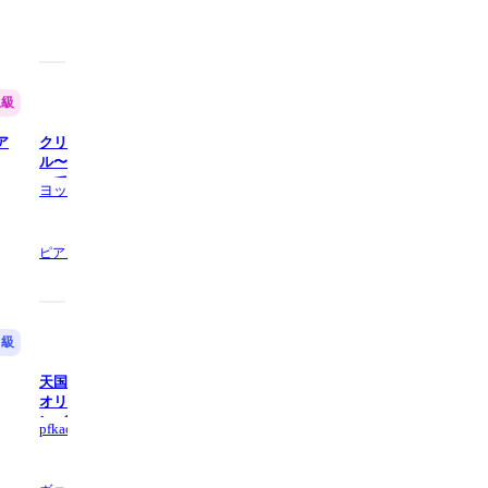
上級
中級
ア
クリスマスメドレー「ジングルベ
きよしこの夜 / Silent Night【
ル〜きよしこの夜〜サンタが街にや
レアンサンブル】 (ウクレレ3
Low-G) - Franz Xaver Gruber
ってくる」 (クラリネット × ピアノ)
Sinho
ヨッティー
ウクレレ,
2 ページ数
ピアノの他1,
9 ページ数
中級
中級
天国と地獄より「序曲」 (Gdur,バイ
夢路より (ピアノトリオ/バイオリ
オリン二重奏・無伴奏) - オッフェ
ン・フルート)
ンバック
pfkaori
pfkaori