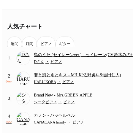
人気チャート
週間
月間
ピアノ
ギター
島のうた (セイレーンver.)
- セイレーン(CV.鈴木みの
1
(難易度:★★★★☆/歌詞・コード・ペダル付き/『映
Dさん
・
ピアノ
いかわ 人魚の島のひみつ』より)
罪と罰と雨とキス
- M!LK(佐野勇斗&吉田仁人)
2
HARU KOBA
・
ピアノ
New
Brand New
- Mrs.GREEN APPLE
3
シータピアノ
・
ピアノ
カノン
- パッヘルベル
4
CANACANA family
・
ピアノ
New