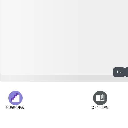
1/2
難易度: 中級
2 ページ数