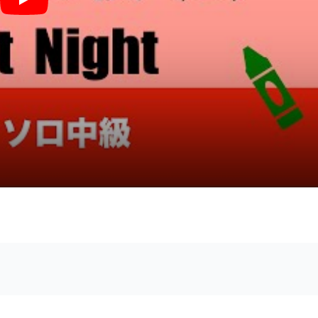
きよしこの夜 (Cdur・ピアノソロ中級) - F.X.Gruber