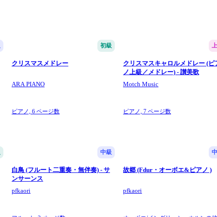
級
初級
クリスマスメドレー
クリスマスキャロルメドレー (ピ
ノ上級／メドレー) - 讃美歌
ARA PIANO
Motch Music
ピアノ,
6 ページ数
ピアノ,
7 ページ数
級
中級
白鳥 (フルート二重奏・無伴奏) - サ
故郷 (Fdur・オーボエ&ピアノ )
ンサーンス
pfkaori
pfkaori