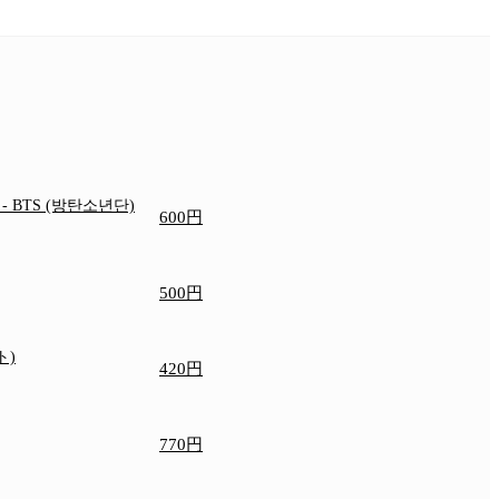
e
- BTS (방탄소년단)
600円
500円
ト)
420円
770円