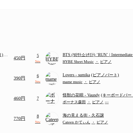
り)
BTS (방탄소년단) ‘RUN’ | Intermediat
5
450円
画ち
HYBE Sheet Music
・
ピアノ
New
Lovers
- sumika
(ピアノパート)
6
390円
mame music
・
ピアノ
New
怪獣の花唄
- Vaundy
(キーボードパー
460円
7
ボーナス森田
・
ピアノ
⋯
海の見える街
- 久石譲
8
770円
Cateen かてぃん
・
ピアノ
New