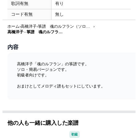
歌詞有無
有り
コード有無
無し
ホーム
›
高橋洋子
›
箏譜 魂のルフラン（ソロ・簡易バージョン）
›
高橋洋子 - 箏譜 魂のルフラン（ソロ・簡易バージョン） (新世紀エヴァンゲリオン) by 織姫
内容
高橋洋子「魂のルフラン」の箏譜です。
ソロ・簡易バージョンです。
初級者向けです。
おまけとしてメロディ譜もセットにしています。
現在公開中の楽譜一覧↓
https://olihimestar.blogspot.com/2017/09/blog-post.html
他の人も一緒に購入した楽譜
初級