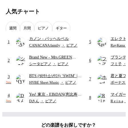
人気チャート
週間
月間
ピアノ
ギター
カノン
- パッヘルベル
エレクト
1
5
ディズニ
CANACANA family
・
ピアノ
RayKan
Brand New
- Mrs.GREEN
ブランデ
2
6
APPLE
ハン・ゼ
シータピアノ
・
ピアノ
フミ子
・
ハ
BTS (방탄소년단) ‘SWIM’ |
君と夏フ
3
7
Intermediate
- BTS (방탄소년
SHISHA
HYBE Sheet Music
・
ピアノ
ボーナス
New
단)
パート)
Yes! 東京
- EBiDAN(恵比寿学
マイガー
4
8
園男子部)
(難易
Dさん
・
ピアノ
R e i n a
・
New
度:★★★★☆/歌詞・コー
ド・ペダル付き)
どの楽譜をお探しですか？