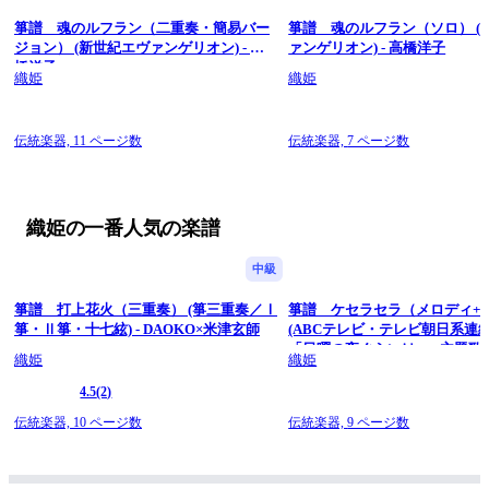
箏譜 魂のルフラン（二重奏・簡易バー
箏譜 魂のルフラン（ソロ） (
ジョン） (新世紀エヴァンゲリオン) - 高
ァンゲリオン) - 高橋洋子
橋洋子
織姫
織姫
伝統楽器,
11 ページ数
伝統楽器,
7 ページ数
織姫の一番人気の楽譜
中級
箏譜 打上花火（三重奏） (箏三重奏／Ⅰ
箏譜 ケセラセラ（メロディ+
箏・Ⅱ箏・十七絃) - DAOKO×米津玄師
(ABCテレビ・テレビ朝日系連
「日曜の夜ぐらいは...」主題歌) - 
織姫
織姫
GREEN APPLE
4.5
(2)
伝統楽器,
10 ページ数
伝統楽器,
9 ページ数