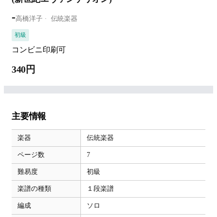
-
高橋洋子
伝統楽器
初級
コンビニ印刷可
340円
主要情報
楽器
伝統楽器
ページ数
7
難易度
初級
楽譜の種類
１段楽譜
編成
ソロ