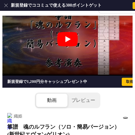
新規登録でココミュで使える300ポイントゲット
会員登録・ログイ
箏譜 魂のルフラン（ソロ・簡易バージョ
新規登録で1,200円分キャッシュプレゼント中
取得
動画
プレビュー
織姫
箏譜 魂のルフラン（ソロ・簡易バージョン）
1/8
添付ファイル(2個)
(新世紀エヴァンゲリオン)