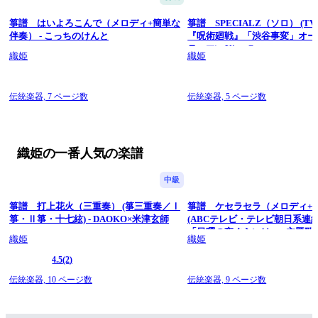
箏譜 はいよろこんで（メロディ+簡単な
箏譜 SPECIALZ（ソロ） (T
伴奏） - こっちのけんと
『呪術廻戦』「渋谷事変」オー
テーマ) - King Gnu
織姫
織姫
伝統楽器,
7 ページ数
伝統楽器,
5 ページ数
織姫の一番人気の楽譜
中級
箏譜 打上花火（三重奏） (箏三重奏／Ⅰ
箏譜 ケセラセラ（メロディ+
箏・Ⅱ箏・十七絃) - DAOKO×米津玄師
(ABCテレビ・テレビ朝日系連
「日曜の夜ぐらいは...」主題歌) - 
織姫
織姫
GREEN APPLE
4.5
(2)
伝統楽器,
10 ページ数
伝統楽器,
9 ページ数