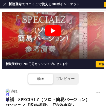
新規登録でココミュで使える300ポイントゲット
会員登録・ログイ
箏譜 SPECIALZ（ソロ・簡易バージョ
新規登録で1,200円分キャッシュプレゼント中
取得
動画
プレビュー
織姫
箏譜 SPECIALZ（ソロ・簡易バージョン）
1/6
添付ファイル(2個)
(TVアニメ『呪術廻戦』「渋谷事変」