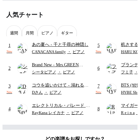
人気チャート
週間
月間
ピアノ
ギター
あの夏へ
- 千と千尋の神隠し
机さする
1
5
CANACANA family
・
ピアノ
HARU KO
New
New
Brand New
- Mrs.GREEN
ブランデ
2
6
APPLE
ハン・ゼ
シータピアノ
・
ピアノ
フミ子
・
ハ
コウを追いかけて
- 溺れるナ
BTS (방탄
3
7
イフ
(難易度：★★★★★/坂
Intermedi
Dさん
・
ピアノ
HYBE Shee
New
New
本 秀一)
단)
エレクトリカル・パレード
-
マイガー
4
8
ディズニー
RayKana レイカナ
・
ピアノ
R e i n a
・
どの楽譜をお探しですか？