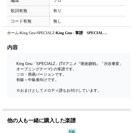
編成
ソロ
歌詞有無
有り
コード有無
無し
ホーム
›
King Gnu
›
SPECIALZ
›
King Gnu - 箏譜 SPECIALZ（ソロ・簡易バージョン） (TVアニメ『呪術廻戦』「渋谷事変」オープニングテーマ) by 織姫
内容
King Gnu「SPECIALZ」(TVアニメ『呪術廻戦』「渋谷事変」
オープニングテーマ) の箏譜です。
ソロ・簡易バージョンです。
初級～中級者向けです。
※おまけとしてメロディ譜もお付けしています。
現在公開中の楽譜一覧↓
https://olihimestar.blogspot.com/2017/09/blog-post.html
他の人も一緒に購入した楽譜
初級