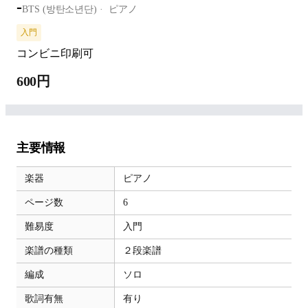
-
BTS (방탄소년단)
ピアノ
入門
コンビニ印刷可
600円
主要情報
楽器
ピアノ
ページ数
6
難易度
入門
楽譜の種類
２段楽譜
編成
ソロ
歌詞有無
有り