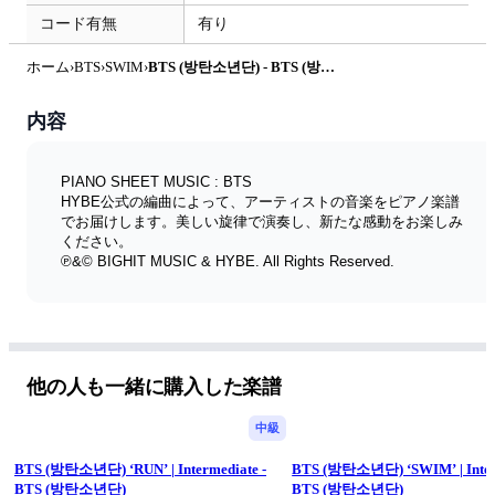
コード有無
有り
ホーム
›
BTS
›
SWIM
›
BTS (방탄소년단) - BTS (방탄소년단) ‘SWIM’ | Beginner by HYBE
内容
PIANO SHEET MUSIC : BTS
HYBE公式の編曲によって、アーティストの音楽をピアノ楽譜
でお届けします。美しい旋律で演奏し、新たな感動をお楽しみ
ください。
℗&© BIGHIT MUSIC & HYBE. All Rights Reserved.
他の人も一緒に購入した楽譜
中級
BTS (방탄소년단) ‘RUN’ | Intermediate -
BTS (방탄소년단) ‘SWIM’ | Interm
BTS (방탄소년단)
BTS (방탄소년단)