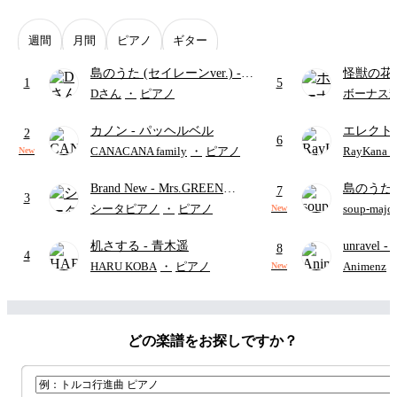
週間
月間
ピアノ
ギター
島のうた (セイレーンver.)
-
怪獣の花
1
5
セイレーン(CV.鈴木みのり)
ードパー
Dさん
・
ピアノ
ボーナス
(難易度:★★★★☆/歌詞・コ
カノン
- パッヘルベル
エレクト
ード・ペダル付き/『映画ちい
2
6
ディズニ
かわ 人魚の島のひみつ』よ
CANACANA family
・
ピアノ
RayKan
New
り)
Brand New
- Mrs.GREEN
島のうた 
7
3
APPLE
映画ちい
シータピアノ
・
ピアノ
soup-majo
New
つ
(ドレ
机さする
- 青木遥
unravel
-
8
4
雨
HARU KOBA
・
ピアノ
Animenz
New
どの楽譜をお探しですか？