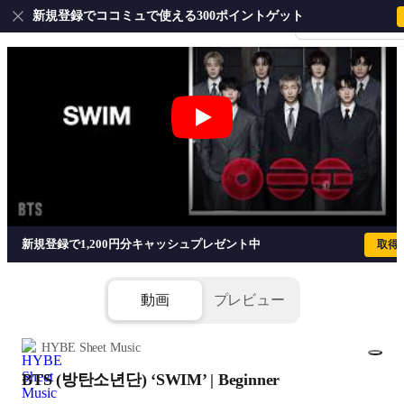
新規登録でココミュで使える300ポイントゲット
会員登録・ログイ
BTS (방탄소년단) ‘SWIM’ | Beginner
新規登録で1,200円分キャッシュプレゼント中
取得
動画
プレビュー
HYBE Sheet Music
BTS (방탄소년단) ‘SWIM’ | Beginner
1/6