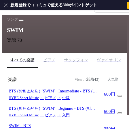
新規登録でココミュで使える300ポイントゲット
会員登録・ログイ
ホーム
›
BTS
›
SWIM
ソング
SWIM
楽譜 73
すべての楽譜
ピアノ
サクソフォン
ヴァイオリン
楽譜
View :
楽譜(43)
人気順
BTS (방탄소년단) ‘SWIM’ | Intermediate
- BTS (방
600円
탄소년단)
HYBE Sheet Music
・
ピアノ
・
中級
BTS (방탄소년단) ‘SWIM’ | Beginner
- BTS (방탄
600円
소년단)
HYBE Sheet Music
・
ピアノ
・
入門
SWIM
- BTS
350円