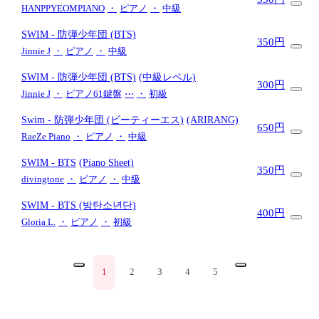
HANPPYEOMPIANO
・
ピアノ
・
中級
SWIM
- 防弾少年団 (BTS)
350円
Jinnie J
・
ピアノ
・
中級
SWIM
- 防弾少年団 (BTS)
(中級レベル)
300円
Jinnie J
・
ピアノ61鍵盤
⋯
・
初級
Swim
- 防弾少年団 (ビーティーエス)
(ARIRANG)
650円
RaeZe Piano
・
ピアノ
・
中級
SWIM
- BTS
(Piano Sheet)
350円
divingtone
・
ピアノ
・
中級
SWIM
- BTS (방탄소년단)
400円
Gloria L.
・
ピアノ
・
初級
1
2
3
4
5