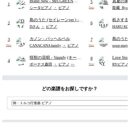
Brand New
- Mrs.GREEN
真夏の果
5
1
APPLE
ターズ
シータピアノ
・
ピアノ
龍藏_Ryuz
New
島のうた (セイレーンver.)
-
机さする
2
6
セイレーン(CV.鈴木みのり)
Dさん
・
ピアノ
HARU KO
(難易度:★★★★☆/歌詞・コ
カノン
- パッヘルベル
島のうた 
ード・ペダル付き/『映画ちい
3
7
映画ちい
かわ 人魚の島のひみつ』よ
CANACANA family
・
ピアノ
soup-majo
New
New
つ
(ドレ
り)
怪獣の花唄
- Vaundy
(キーボ
Love St
8
4
ードパート)
ボーナス森田
・
ピアノ
⋯
RYピアノ
New
どの楽譜をお探しですか？