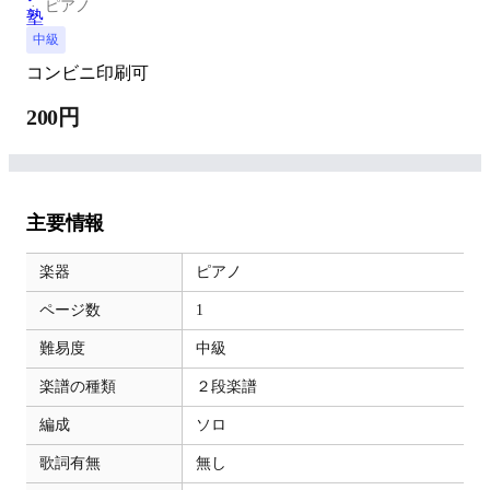
ピアノ
中級
コンビニ印刷可
200円
主要情報
楽器
ピアノ
ページ数
1
難易度
中級
楽譜の種類
２段楽譜
編成
ソロ
歌詞有無
無し