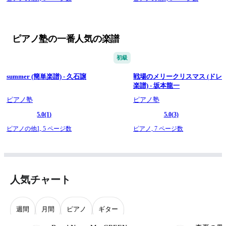
ピアノ塾の一番人気の楽譜
初級
summer (簡単楽譜) - 久石譲
戦場のメリークリスマス (ドレ
楽譜) - 坂本龍一
ピアノ塾
ピアノ塾
5.0
(1)
5.0
(3)
ピアノの他1,
5 ページ数
ピアノ,
7 ページ数
人気チャート
週間
月間
ピアノ
ギター