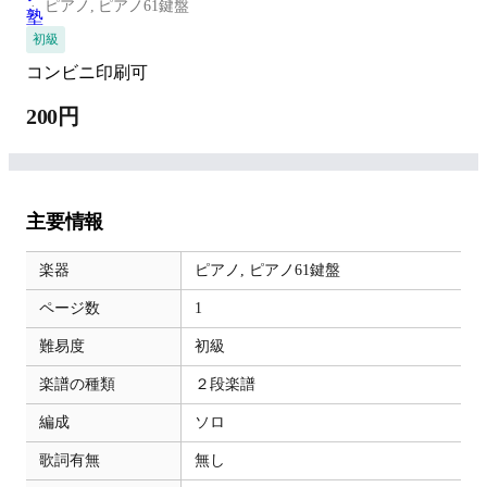
ピアノ,
ピアノ61鍵盤
初級
コンビニ印刷可
200円
主要情報
楽器
ピアノ,
ピアノ61鍵盤
ページ数
1
難易度
初級
楽譜の種類
２段楽譜
編成
ソロ
歌詞有無
無し