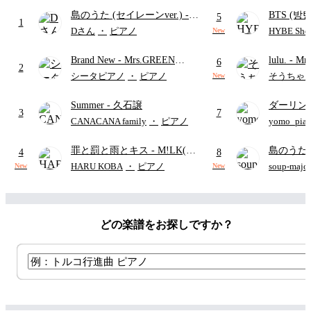
島のうた (セイレーンver.)
-
BTS (방탄
5
1
セイレーン(CV.鈴木みのり)
Intermedi
Dさん
・
ピアノ
HYBE Shee
New
(難易度:★★★★☆/歌詞・コ
단)
Brand New
- Mrs.GREEN
lulu.
- Mr
ード・ペダル付き/『映画ちい
6
2
APPLE
かわ 人魚の島のひみつ』よ
シータピアノ
・
ピアノ
そうちゃ
New
り)
Summer
- 久石譲
ダーリン
3
7
APPLE
CANACANA family
・
ピアノ
yomo_pia
付き／フ
罪と罰と雨とキス
- M!LK(佐
島のうた 
4
8
野勇斗&吉田仁人)
映画ちい
HARU KOBA
・
ピアノ
soup-majo
New
New
つ
(ドレ
どの楽譜をお探しですか？