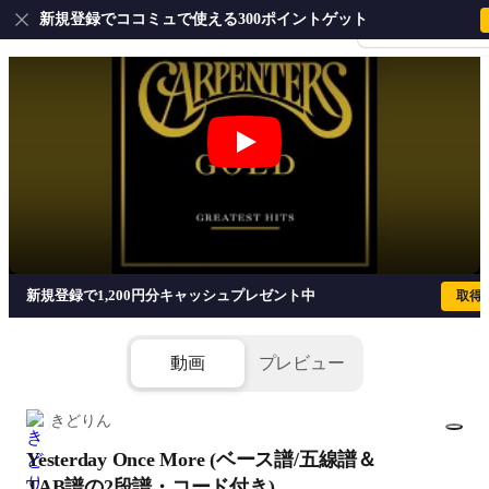
新規登録でココミュで使える300ポイントゲット
会員登録・ログイ
Yesterday Once More (ベース譜/五
新規登録で1,200円分キャッシュプレゼント中
取得
動画
プレビュー
きどりん
Yesterday Once More (ベース譜/五線譜＆
1/2
TAB譜の2段譜・コード付き)