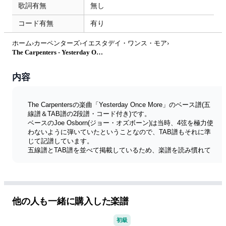
歌詞有無
無し
コード有無
有り
ホーム
›
カーペンターズ
›
イエスタデイ・ワンス・モア
›
The Carpenters - Yesterday Once More (ベース譜/五線譜＆TAB譜の2段譜・コード付き) by きどりん
内容
The Carpentersの楽曲「Yesterday Once More」のベース譜(五
線譜＆TAB譜の2段譜・コード付き)です。
ベースのJoe Osborn(ジョー・オズボーン)は当時、4弦を極力使
わないように弾いていたということなので、TAB譜もそれに準
じて記譜しています。
五線譜とTAB譜を並べて掲載しているため、楽譜を読み慣れて
いる方も、TAB譜派の方も使いやすい仕様です。
コードも記載しているので、アンサンブルの参考や即興演奏の
ヒントにも役立ちます。
譜面の見やすさ、演奏しやすさにこだわり、細かいニュアンス
や音符の表記にも注意を払いました。 ベース演奏のレベルや用
他の人も一緒に購入した楽譜
途に応じて、ぜひこの2段譜をお試しください。
販売しているベース譜は以下の3種類からお選びいただけま
初級
す。