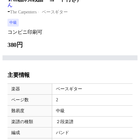
-
The Carpenters
ベースギター
中級
コンビニ印刷可
380円
主要情報
楽器
ベースギター
ページ数
2
難易度
中級
楽譜の種類
２段楽譜
編成
バンド