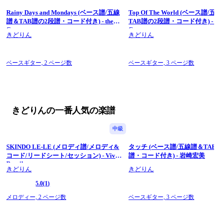
・五線譜＆TAB譜の2段譜（コード付き）
Rainy Days and Mondays (ベース譜/五線
Top Of The World (ベース譜
https://kokomu.jp/sheet-music/105857
譜＆TAB譜の2段譜・コード付き) - the
TAB譜の2段譜・コード付き) - T
・五線譜のみ（コード付き）
Carpenters
Carpenters
https://kokomu.jp/sheet-music/105859
きどりん
きどりん
・TAB譜のみ（コードなし）
https://kokomu.jp/sheet-music/105860
お好みや用途に合わせて、必要な譜面をお求めください。
ベースギター,
2 ページ数
ベースギター,
3 ページ数
対応曲は順次増やしていきますので、ぜひご期待ください！
採譜・浄書は現役のプロベース奏者である私が担当。 レッスン
や発表会で実際に使われた譜面なので、実用的で演奏しやすい
ことを第一に考えています。
当ストアではベース譜を中心に、ラテンジャズのリードシート
きどりんの一番人気の楽譜
なども販売しています。
音楽を楽しむ皆さまの演奏のお役に立てれば幸いです。
中級
SKINDO LE-LE (メロディ譜/メロディ&
タッチ (ベース譜/五線譜＆TAB
コード/リードシート/セッション) - Viva
譜・コード付き) - 岩崎宏美
Brasil
きどりん
きどりん
5.0
(1)
メロディー,
2 ページ数
ベースギター,
3 ページ数