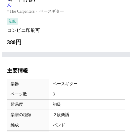
-
The Carpenters
ベースギター
初級
コンビニ印刷可
380円
主要情報
楽器
ベースギター
ページ数
3
難易度
初級
楽譜の種類
２段楽譜
編成
バンド