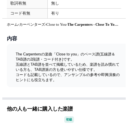
歌詞有無
無し
コード有無
有り
ホーム
›
カーペンターズ
›
Close to You
›
The Carpenters - Close To You (ベース譜/五線譜＆TAB譜の2段譜・コード付き) by きどりん
内容
The Carpentersの楽曲「Close to you」のベース譜(五線譜＆
TAB譜の2段譜・コード付き)です。
五線譜とTAB譜を並べて掲載しているため、楽譜を読み慣れて
いる方も、TAB譜派の方も使いやすい仕様です。
コードも記載しているので、アンサンブルの参考や即興演奏の
ヒントにも役立ちます。
譜面の見やすさ、演奏しやすさにこだわり、細かいニュアンス
や音符の表記にも注意を払いました。
ベース演奏のレベルや用途に応じて、ぜひこの2段譜をお試し
ください。
販売しているベース譜は以下の3種類からお選びいただけま
他の人も一緒に購入した楽譜
す。
・五線譜＆TAB譜の2段譜（コード付き）
初級
https://kokomu.jp/sheet-music/113974
・五線譜のみ（コード付き）