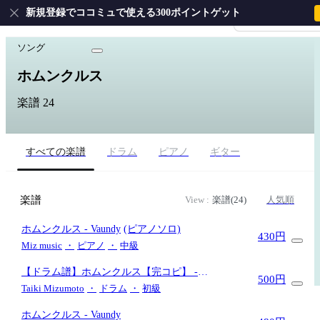
新規登録でココミュで使える300ポイントゲット
会員登録・ログイ
ホーム
›
Vaundy
›
ホムンクルス
ソング
ホムンクルス
楽譜 24
すべての楽譜
ドラム
ピアノ
ギター
楽譜
View :
楽譜(24)
人気順
ホムンクルス
- Vaundy
(ピアノソロ)
430円
Miz music
・
ピアノ
・
中級
【ドラム譜】ホムンクルス【完コピ】
-
500円
Vaundy
(参考動画あり)
Taiki Mizumoto
・
ドラム
・
初級
ホムンクルス
- Vaundy