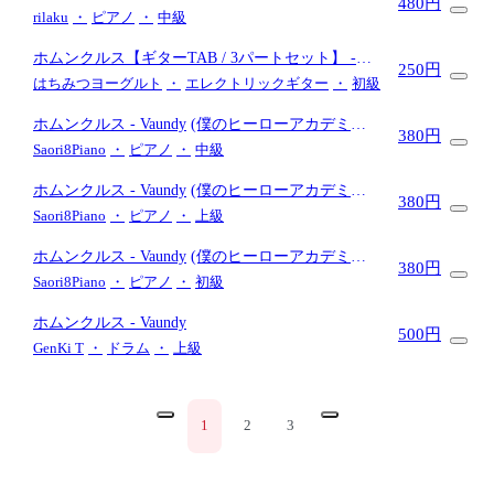
480円
rilaku
・
ピアノ
・
中級
ホムンクルス【ギターTAB / 3パートセット】
-
250円
Vaundy
はちみつヨーグルト
・
エレクトリックギター
・
初級
ホムンクルス
- Vaundy
(僕のヒーローアカデミア
380円
THE MOVIE ユアネクスト/中級レベル)
Saori8Piano
・
ピアノ
・
中級
ホムンクルス
- Vaundy
(僕のヒーローアカデミア
380円
THE MOVIE ユアネクスト/上級レベル)
Saori8Piano
・
ピアノ
・
上級
ホムンクルス
- Vaundy
(僕のヒーローアカデミア
380円
THE MOVIE ユアネクスト/初級レベル)
Saori8Piano
・
ピアノ
・
初級
ホムンクルス
- Vaundy
500円
GenKi T
・
ドラム
・
上級
1
2
3