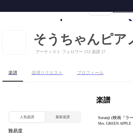
楽譜名
ホーム
ピアノ
ギター
サク
そうちゃんピア
アーティスト
·
フォロワー 133
·
楽譜 27
楽譜
楽譜リクエスト
プロフィール
楽譜
BEST 10 購入する
人気楽譜
最新楽譜
Soranji
(映画『ラ
Mrs. GREEN APPLE
難易度