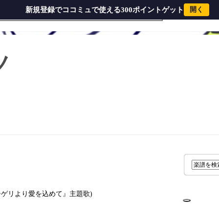
新規登録でココミュで使える300ポイントゲット
開く
ソフォン
ドラム
弦楽器
木管楽器
金管楽
ノ
ーゲリより愛を込めて』主題歌)