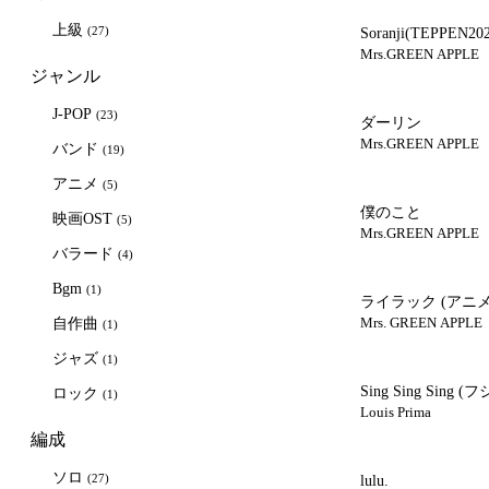
上級
(27)
Soranji(TEPPEN20
Mrs.GREEN APPLE
ジャンル
J-POP
(23)
ダーリン
Mrs.GREEN APPLE
バンド
(19)
アニメ
(5)
僕のこと
映画OST
(5)
Mrs.GREEN APPLE
バラード
(4)
Bgm
(1)
ライラック
(アニ
Mrs. GREEN APPLE
自作曲
(1)
ジャズ
(1)
Sing Sing Sing
(フ
ロック
(1)
Louis Prima
編成
ソロ
(27)
lulu.