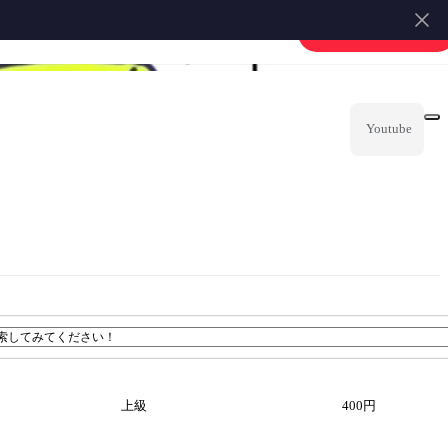
楽譜を販売する
会員登録・ログイン
器
カリンバ
その他
Youtube
上級
400円