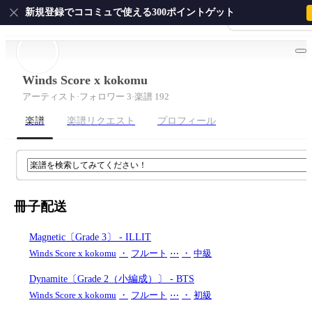
新規登録でココミュで使える300ポイントゲット
会員登録・ログイ
ホーム
ピアノ
ギター
サクソフォン
ドラム
弦
Winds Score x kokomu
アーティスト
·
フォロワー 3
·
楽譜 192
楽譜
楽譜リクエスト
プロフィール
冊子配送
Magnetic〔Grade 3〕
- ILLIT
Winds Score x kokomu
・
フルート
⋯
・
中級
Dynamite〔Grade 2（小編成）〕
- BTS
Winds Score x kokomu
・
フルート
⋯
・
初級