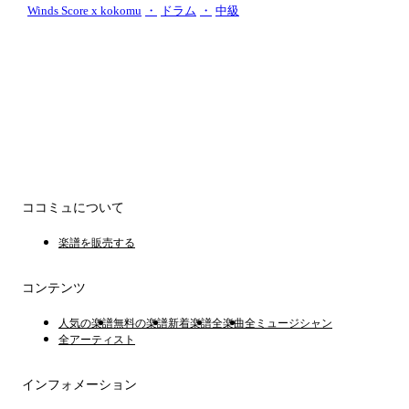
Winds Score x kokomu
・
ドラム
・
中級
ココミュについて
楽譜を販売する
コンテンツ
人気の楽譜
無料の楽譜
新着楽譜
全楽曲
全ミュージシャン
全アーティスト
インフォメーション