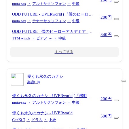
200円
アカデミア』 / in Eb)
muta-sax
・
アルトサクソフォン
・
中級
ODD FUTURE
- UVERworld
(『僕のヒーロー
200円
アカデミア』 / in Bb)
muta-sax
・
テナーサクソフォン
・
中級
ODD FUTURE - 僕のヒーローアカデミア
-
340円
UVERworld
(ピアノ)
TTM winds
・
ピアノ
⋯
・
中級
すべて見る
儚くも永久のカナシ
楽譜(10)
儚くも永久のカナシ
- UVERworld
(『機動戦
200円
士ガンダム00』 / in Eb)
muta-sax
・
アルトサクソフォン
・
中級
儚くも永久のカナシ
- UVERworld
500円
GenKi T
・
ドラム
・
上級