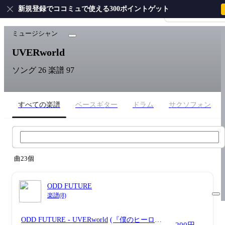
新規登録でココミュで使える300ポイントゲット
会員登録・ログイ
ホーム
›
UVERworld
ミュージシャン
UVERworld
ソング 26
楽譜 97
すべての楽譜
ベースギター
ドラム
サクソフォン
UVERworld 楽譜検索
曲23個
ODD FUTURE
楽譜(8)
ODD FUTURE
- UVERworld
(『僕のヒーロー