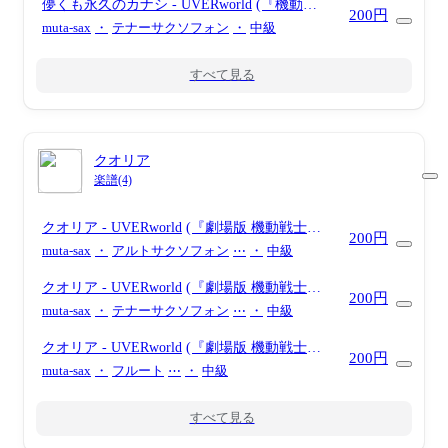
儚くも永久のカナシ
- UVERworld
(『機動戦
200円
士ガンダム00』 / in Bb)
muta-sax
・
テナーサクソフォン
・
中級
すべて見る
クオリア
楽譜(4)
クオリア
- UVERworld
(『劇場版 機動戦士ガ
200円
ンダム00 -A wakening of the Trailblazer-』 / in
muta-sax
・
アルトサクソフォン
⋯
・
中級
Eb)
クオリア
- UVERworld
(『劇場版 機動戦士ガ
200円
ンダム00 -A wakening of the Trailblazer-』 / in
muta-sax
・
テナーサクソフォン
⋯
・
中級
Bb)
クオリア
- UVERworld
(『劇場版 機動戦士ガ
200円
ンダム00 -A wakening of the Trailblazer-』 / in
muta-sax
・
フルート
⋯
・
中級
C)
すべて見る