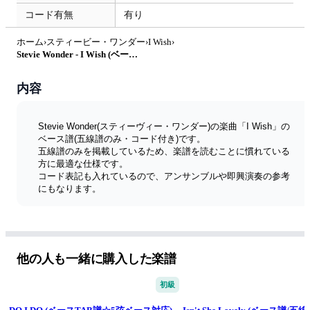
コード有無
有り
ホーム
›
スティービー・ワンダー
›
I Wish
›
Stevie Wonder - I Wish (ベース譜/五線譜のみ・コード付き) by きどりん
内容
Stevie Wonder(スティーヴィー・ワンダー)の楽曲「I Wish」の
ベース譜(五線譜のみ・コード付き)です。
五線譜のみを掲載しているため、楽譜を読むことに慣れている
方に最適な仕様です。
コード表記も入れているので、アンサンブルや即興演奏の参考
にもなります。
五線譜ならではの細かなニュアンスやリズムをしっかり表現し
た譜面をお求めの方におすすめです。
販売しているベース譜は以下の3種類からお選びいただけま
す。
・五線譜＆TAB譜の2段譜（コード付き）
他の人も一緒に購入した楽譜
https://www.kokomu.jp/sheet-music/81763
・五線譜のみ（コード付き）
初級
https://www.kokomu.jp/sheet-music/81764
・TAB譜のみ（コードなし）