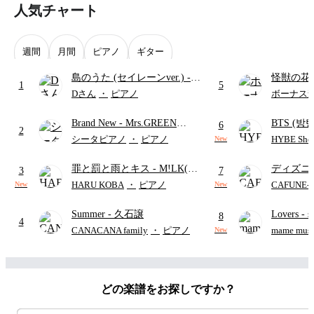
人気チャート
週間
月間
ピアノ
ギター
島のうた (セイレーンver.)
-
怪獣の花
1
5
セイレーン(CV.鈴木みのり)
ードパー
Dさん
・
ピアノ
ボーナス
(難易度:★★★★☆/歌詞・コ
Brand New
- Mrs.GREEN
BTS (방탄
ード・ペダル付き/『映画ちい
6
2
APPLE
Intermedi
かわ 人魚の島のひみつ』よ
シータピアノ
・
ピアノ
HYBE Shee
New
단)
り)
罪と罰と雨とキス
- M!LK(佐
ディズニ
3
7
野勇斗&吉田仁人)
レー
- Di
HARU KOBA
・
ピアノ
CAFUNE
New
New
ィズニー/D
Summer
- 久石譲
Lovers
- 
ード有)
8
4
ト)
CANACANA family
・
ピアノ
mame musi
New
どの楽譜をお探しですか？