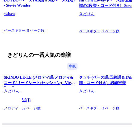
DO I DO (ベースTAB譜☆5弦ベース対応)
Isn't She Lovely (ベース譜/
https://www.kokomu.jp/sheet-music/81767
- Stevie Wonder
譜の2段譜・コード付き) - Stevie 
お好みや用途に合わせて、必要な譜面をお求めください。
 対応曲は順次増やしていきますので、ぜひご期待ください！
swbass
きどりん
採譜・浄書は現役のプロベース奏者である私が担当していま
す。
レッスンや発表会など実際の演奏シーンで使われている実用的
ベースギター,
8 ページ数
ベースギター,
5 ページ数
な譜面で、演奏しやすさにこだわって作成しました。
当ストアではベース譜を中心に、ラテンジャズのリードシート
なども販売しています。
音楽を楽しむ皆さまの演奏のお役に立てれば幸いです。
きどりんの一番人気の楽譜
中級
SKINDO LE-LE (メロディ譜/メロディ&
タッチ (ベース譜/五線譜＆TAB
コード/リードシート/セッション) - Viva
譜・コード付き) - 岩崎宏美
Brasil
きどりん
きどりん
5.0
(1)
メロディー,
2 ページ数
ベースギター,
3 ページ数