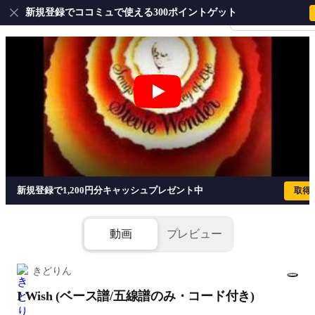
新規登録でココミュで使える300ポイントゲット
会員登録・ログイ
I Wish (ベース譜/五線譜のみ・コード付き) 
新規登録で1,200円分キャッシュプレゼント中
取得
動画
プレビュー
きどりん
I Wish (ベース譜/五線譜のみ・コード付き)
1/3